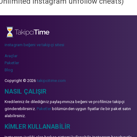
Unlimited instagram unfollow cheats
)
instagram beğeni ve takipçi sitesi
Araçlar
Paketler
Blog
Copyright © 2026
takipcitime.com
NASIL ÇALIŞIR
Kredileriniz ile dilediğiniz paylaşımınıza beğeni ve profilinize takipçi
gönderebilirsiniz.
Paketler
bölümünden uygun fiyatlar ile bir paket satın
alabilirsiniz.
KIMLER KULLANABILIR