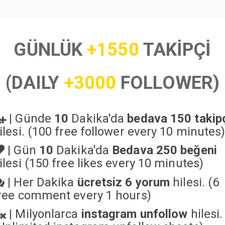
GÜNLÜK
+1550
TAKİPÇİ
(DAILY
+3000
FOLLOWER)
|
Günde
10
Dakika'da
bedava 150 takip
ilesi. (100 free follower every 10 minutes
|
Gün
10
Dakika'da
Bedava 250 beğeni
ilesi (150 free likes every 10 minutes)
|
Her Dakika
ücretsiz 6 yorum
hilesi. (6
ree comment every 1 hours)
|
Milyonlarca
instagram unfollow
hilesi.