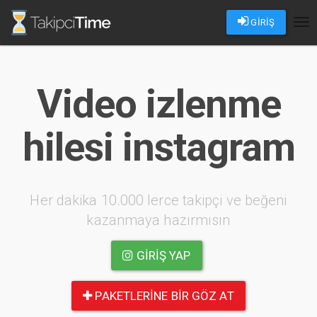
GİRİŞ
Tog
nav
Video izlenme
hilesi instagram
Her dakika 10.000 lerce takipçi ve beğeni
kazanmaya hazırmısın
GIRIŞ YAP
PAKETLERINE BIR GÖZ AT