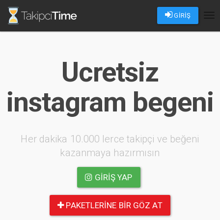
GİRİŞ
Tog
nav
Ucretsiz
instagram begeni
Her dakika 10.000 lerce takipçi ve beğeni
kazanmaya hazırmısın
GIRIŞ YAP
PAKETLERINE BIR GÖZ AT