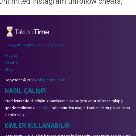
Unlimited instagram unfollow cheats
)
instagram beğeni ve takipçi sitesi
Araçlar
Paketler
Blog
Copyright © 2026
takipcitime.com
NASIL ÇALIŞIR
Kredileriniz ile dilediğiniz paylaşımınıza beğeni ve profilinize takipçi
gönderebilirsiniz.
Paketler
bölümünden uygun fiyatlar ile bir paket satın
alabilirsiniz.
KIMLER KULLANABILIR