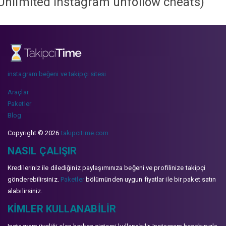
Unlimited instagram unfollow cheats
)
instagram beğeni ve takipçi sitesi
Araçlar
Paketler
Blog
Copyright © 2026
takipcitime.com
NASIL ÇALIŞIR
Kredileriniz ile dilediğiniz paylaşımınıza beğeni ve profilinize takipçi
gönderebilirsiniz.
Paketler
bölümünden uygun fiyatlar ile bir paket satın
alabilirsiniz.
KIMLER KULLANABILIR