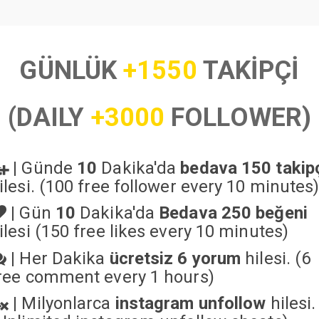
GÜNLÜK
+1550
TAKİPÇİ
(DAILY
+3000
FOLLOWER)
|
Günde
10
Dakika'da
bedava 150 takip
ilesi. (100 free follower every 10 minutes
|
Gün
10
Dakika'da
Bedava 250 beğeni
ilesi (150 free likes every 10 minutes)
|
Her Dakika
ücretsiz 6 yorum
hilesi. (6
ree comment every 1 hours)
|
Milyonlarca
instagram unfollow
hilesi.