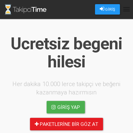
GİRİŞ
Tog
nav
Ucretsiz begeni
hilesi
Her dakika 10.000 lerce takipçi ve beğeni
kazanmaya hazırmısın
GIRIŞ YAP
PAKETLERINE BIR GÖZ AT