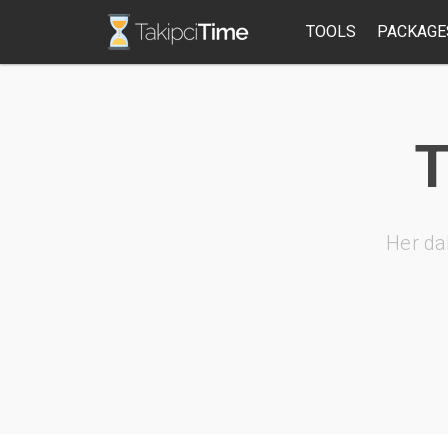
TOOLS
PACKAGE
T
Her da