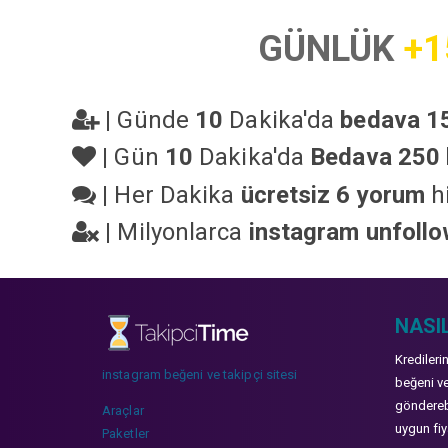
GÜNLÜK
+1
|
Günde
10
Dakika'da
bedava 15
|
Gün
10
Dakika'da
Bedava 250 
|
Her Dakika
ücretsiz 6 yorum
hi
|
Milyonlarca
instagram unfoll
NASIL
Kredileri
instagram beğeni ve takipçi sitesi
beğeni ve
gönderebi
Araçlar
uygun fiya
Paketler