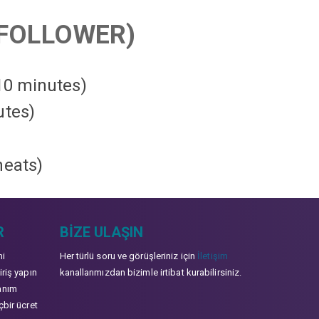
FOLLOWER)
 10 minutes)
utes)
heats
)
R
BIZE ULAŞIN
mi
Her türlü soru ve görüşleriniz için
İletişim
iriş yapın
kanallarımızdan bizimle irtibat kurabilirsiniz.
anım
çbir ücret