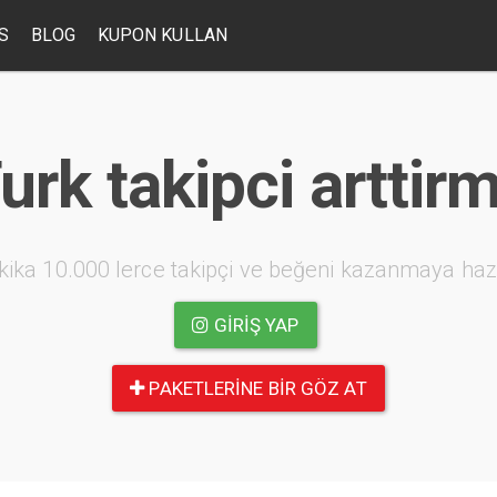
S
BLOG
KUPON KULLAN
urk takipci arttir
kika 10.000 lerce takipçi ve beğeni kazanmaya haz
GIRIŞ YAP
PAKETLERINE BIR GÖZ AT