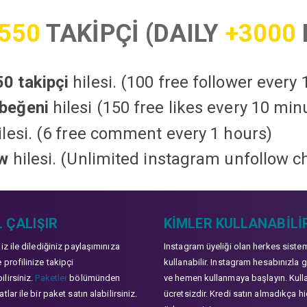
550
TAKİPÇİ (DAILY
+3000
0 takipçi
hilesi. (100 free follower every
beğeni
hilesi (150 free likes every 10 min
lesi. (6 free comment every 1 hours)
ow
hilesi. (Unlimited instagram unfollow c
 ÇALIŞIR
KIMLER KULLANABILI
niz ile dilediğiniz paylaşımınıza
Instagram üyeliği olan herkes siste
 profilinize takipçi
kullanabilir. Instagram hesabınızla g
lirsiniz.
Paketler
bölümünden
ve hemen kullanmaya başlayın. Kull
tlar ile bir paket satın alabilirsiniz.
ücretsizdir. Kredi satın almadıkça hi