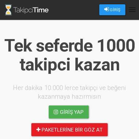
GİRİŞ
Tog
nav
Tek seferde 1000
takipci kazan
Her dakika 10.000 lerce takipçi ve beğeni
kazanmaya hazırmısın
GIRIŞ YAP
PAKETLERINE BIR GÖZ AT