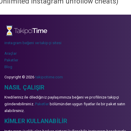
Unlimited instagram unfollow cheats
)
instagram beğeni ve takipçi sitesi
Araçlar
Paketler
Blog
Copyright © 2026
takipcitime.com
NASIL ÇALIŞIR
Kredileriniz ile dilediğiniz paylaşımınıza beğeni ve profilinize takipçi
gönderebilirsiniz.
Paketler
bölümünden uygun fiyatlar ile bir paket satın
alabilirsiniz.
KIMLER KULLANABILIR