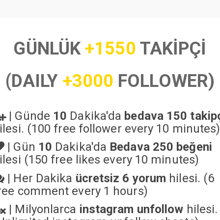
GÜNLÜK
+1550
TAKİPÇİ
(DAILY
+3000
FOLLOWER)
|
Günde
10
Dakika'da
bedava 150 takip
ilesi. (100 free follower every 10 minutes
|
Gün
10
Dakika'da
Bedava 250 beğeni
ilesi (150 free likes every 10 minutes)
|
Her Dakika
ücretsiz 6 yorum
hilesi. (6
ree comment every 1 hours)
|
Milyonlarca
instagram unfollow
hilesi.