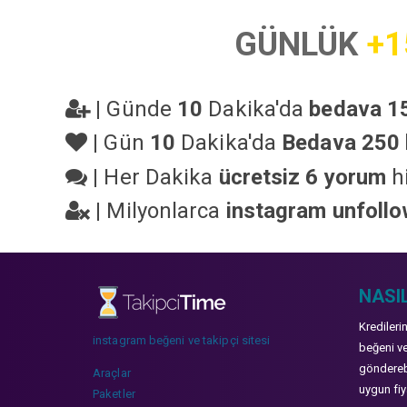
GÜNLÜK
+1
|
Günde
10
Dakika'da
bedava 15
|
Gün
10
Dakika'da
Bedava 250 
|
Her Dakika
ücretsiz 6 yorum
hi
|
Milyonlarca
instagram unfoll
NASIL
Kredileri
instagram beğeni ve takipçi sitesi
beğeni ve
gönderebi
Araçlar
uygun fiya
Paketler