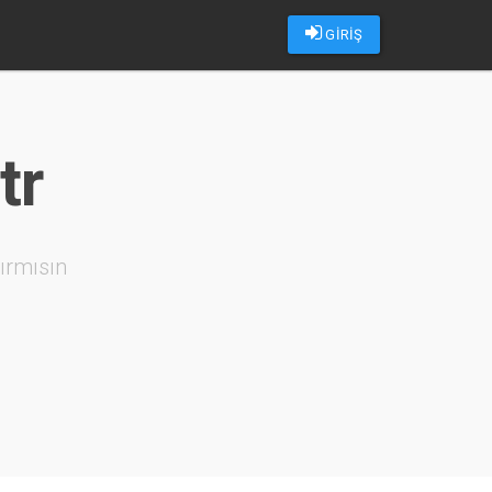
GİRİŞ
tr
ırmısın