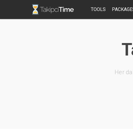
TOOLS
PACKAGE
T
Her da