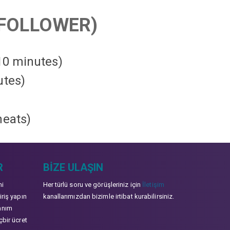
FOLLOWER)
 10 minutes)
utes)
heats
)
R
BIZE ULAŞIN
mi
Her türlü soru ve görüşleriniz için
İletişim
iriş yapın
kanallarımızdan bizimle irtibat kurabilirsiniz.
anım
çbir ücret