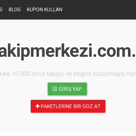
S
BLOG
KUPON KULLAN
akipmerkezi.com.
kika 10.000 lerce takipçi ve beğeni kazanmaya haz
GIRIŞ YAP
PAKETLERINE BIR GÖZ AT