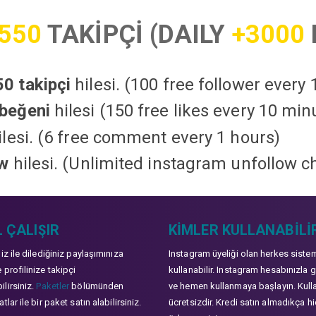
550
TAKİPÇİ (DAILY
+3000
0 takipçi
hilesi. (100 free follower every
beğeni
hilesi (150 free likes every 10 min
lesi. (6 free comment every 1 hours)
ow
hilesi. (Unlimited instagram unfollow c
 ÇALIŞIR
KIMLER KULLANABILI
niz ile dilediğiniz paylaşımınıza
Instagram üyeliği olan herkes siste
 profilinize takipçi
kullanabilir. Instagram hesabınızla g
lirsiniz.
Paketler
bölümünden
ve hemen kullanmaya başlayın. Kull
tlar ile bir paket satın alabilirsiniz.
ücretsizdir. Kredi satın almadıkça hi