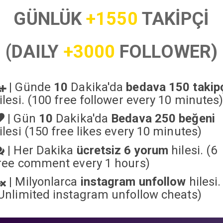
GÜNLÜK
+1550
TAKİPÇİ
(DAILY
+3000
FOLLOWER)
|
Günde
10
Dakika'da
bedava 150 takip
ilesi. (100 free follower every 10 minutes
|
Gün
10
Dakika'da
Bedava 250 beğeni
ilesi (150 free likes every 10 minutes)
|
Her Dakika
ücretsiz 6 yorum
hilesi. (6
ree comment every 1 hours)
|
Milyonlarca
instagram unfollow
hilesi.
Unlimited instagram unfollow cheats
)