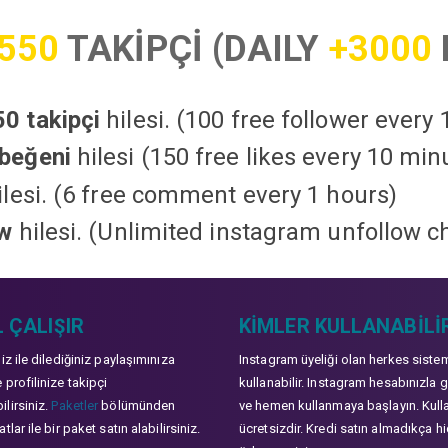
550
TAKİPÇİ (DAILY
+3000
0 takipçi
hilesi. (100 free follower every
beğeni
hilesi (150 free likes every 10 min
lesi. (6 free comment every 1 hours)
ow
hilesi. (Unlimited instagram unfollow c
 ÇALIŞIR
KIMLER KULLANABILI
niz ile dilediğiniz paylaşımınıza
Instagram üyeliği olan herkes siste
 profilinize takipçi
kullanabilir. Instagram hesabınızla g
lirsiniz.
Paketler
bölümünden
ve hemen kullanmaya başlayın. Kull
tlar ile bir paket satın alabilirsiniz.
ücretsizdir. Kredi satın almadıkça hi