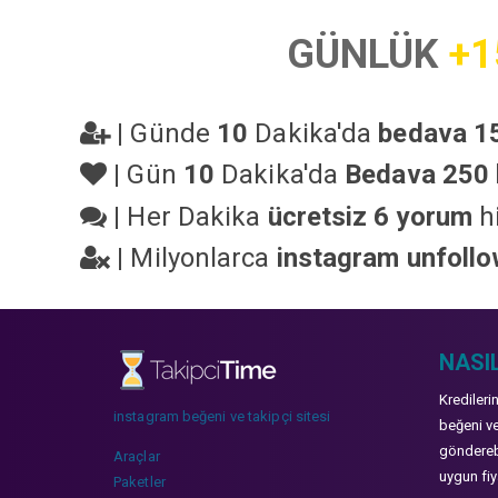
GÜNLÜK
+1
|
Günde
10
Dakika'da
bedava 15
|
Gün
10
Dakika'da
Bedava 250 
|
Her Dakika
ücretsiz 6 yorum
hi
|
Milyonlarca
instagram unfoll
NASIL
Kredileri
instagram beğeni ve takipçi sitesi
beğeni ve
gönderebi
Araçlar
uygun fiya
Paketler