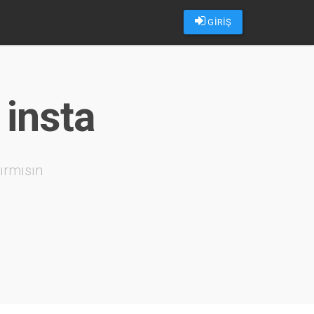
GİRİŞ
 insta
ırmısın