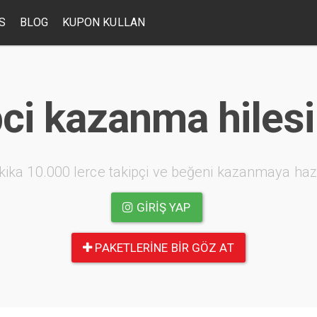
S
BLOG
KUPON KULLAN
ci kazanma hilesi
kika 10.000 lerce takipçi ve beğeni kazanmaya haz
GIRIŞ YAP
PAKETLERINE BIR GÖZ AT