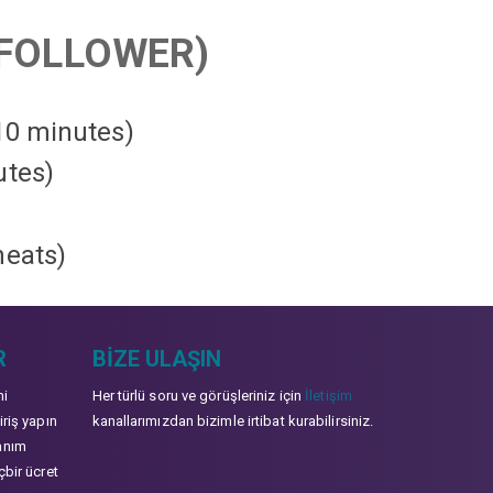
FOLLOWER)
 10 minutes)
utes)
heats
)
R
BIZE ULAŞIN
mi
Her türlü soru ve görüşleriniz için
İletişim
iriş yapın
kanallarımızdan bizimle irtibat kurabilirsiniz.
anım
çbir ücret