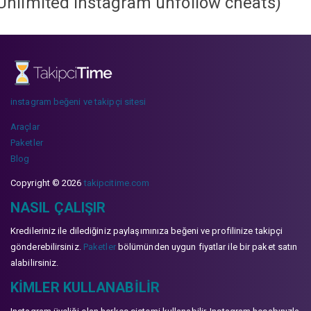
Unlimited instagram unfollow cheats
)
instagram beğeni ve takipçi sitesi
Araçlar
Paketler
Blog
Copyright © 2026
takipcitime.com
NASIL ÇALIŞIR
Kredileriniz ile dilediğiniz paylaşımınıza beğeni ve profilinize takipçi
gönderebilirsiniz.
Paketler
bölümünden uygun fiyatlar ile bir paket satın
alabilirsiniz.
KIMLER KULLANABILIR