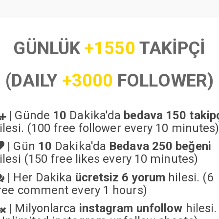
GÜNLÜK
+1550
TAKİPÇİ
(DAILY
+3000
FOLLOWER)
|
Günde
10
Dakika'da
bedava 150 takip
ilesi. (100 free follower every 10 minutes
|
Gün
10
Dakika'da
Bedava 250 beğeni
ilesi (150 free likes every 10 minutes)
|
Her Dakika
ücretsiz 6 yorum
hilesi. (6
ree comment every 1 hours)
|
Milyonlarca
instagram unfollow
hilesi.