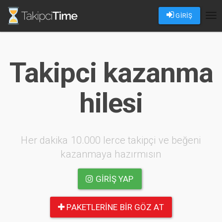
GİRİŞ
Tog
nav
Takipci kazanma
hilesi
Her dakika 10.000 lerce takipçi ve beğeni
kazanmaya hazırmısın
GIRIŞ YAP
PAKETLERINE BIR GÖZ AT