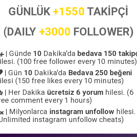
GÜNLÜK
+1550
TAKİPÇİ
(DAILY
+3000
FOLLOWER)
|
Günde
10
Dakika'da
bedava 150 takip
ilesi. (100 free follower every 10 minutes
|
Gün
10
Dakika'da
Bedava 250 beğeni
ilesi (150 free likes every 10 minutes)
|
Her Dakika
ücretsiz 6 yorum
hilesi. (6
ree comment every 1 hours)
|
Milyonlarca
instagram unfollow
hilesi.
Unlimited instagram unfollow cheats
)