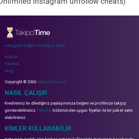
Unlimited instagram unfollow cheats
)
instagram beğeni ve takipçi sitesi
Araçlar
Paketler
Blog
Copyright © 2026
takipcitime.com
NASIL ÇALIŞIR
Kredileriniz ile dilediğiniz paylaşımınıza beğeni ve profilinize takipçi
gönderebilirsiniz.
Paketler
bölümünden uygun fiyatlar ile bir paket satın
alabilirsiniz.
KIMLER KULLANABILIR