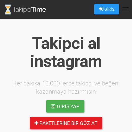
GİRİŞ
Tog
nav
Takipci al
instagram
Her dakika 10.000 lerce takipçi ve beğeni
kazanmaya hazırmısın
GIRIŞ YAP
PAKETLERINE BIR GÖZ AT