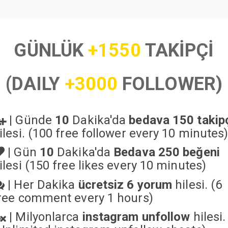
GÜNLÜK
+1550
TAKİPÇİ
(DAILY
+3000
FOLLOWER)
|
Günde
10
Dakika'da
bedava 150 takip
ilesi. (100 free follower every 10 minutes
|
Gün
10
Dakika'da
Bedava 250 beğeni
ilesi (150 free likes every 10 minutes)
|
Her Dakika
ücretsiz 6 yorum
hilesi. (6
ree comment every 1 hours)
|
Milyonlarca
instagram unfollow
hilesi.