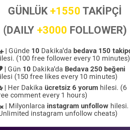
GÜNLÜK
+1550
TAKİPÇİ
(DAILY
+3000
FOLLOWER)
|
Günde
10
Dakika'da
bedava 150 takip
ilesi. (100 free follower every 10 minutes
|
Gün
10
Dakika'da
Bedava 250 beğeni
ilesi (150 free likes every 10 minutes)
|
Her Dakika
ücretsiz 6 yorum
hilesi. (6
ree comment every 1 hours)
|
Milyonlarca
instagram unfollow
hilesi.
Unlimited instagram unfollow cheats
)