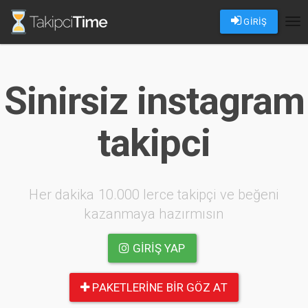
GİRİŞ
Tog
nav
Sinirsiz instagram
takipci
Her dakika 10.000 lerce takipçi ve beğeni
kazanmaya hazırmısın
GIRIŞ YAP
PAKETLERINE BIR GÖZ AT