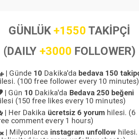
GÜNLÜK
+1550
TAKİPÇİ
(DAILY
+3000
FOLLOWER)
|
Günde
10
Dakika'da
bedava 150 takip
ilesi. (100 free follower every 10 minutes
|
Gün
10
Dakika'da
Bedava 250 beğeni
ilesi (150 free likes every 10 minutes)
|
Her Dakika
ücretsiz 6 yorum
hilesi. (6
ree comment every 1 hours)
|
Milyonlarca
instagram unfollow
hilesi.