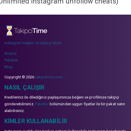
Unlimited instagram unfollow cheats
)
instagram beğeni ve takipçi sitesi
Araçlar
Paketler
Blog
Copyright © 2026
takipcitime.com
NASIL ÇALIŞIR
Kredileriniz ile dilediğiniz paylaşımınıza beğeni ve profilinize takipçi
gönderebilirsiniz.
Paketler
bölümünden uygun fiyatlar ile bir paket satın
alabilirsiniz.
KIMLER KULLANABILIR