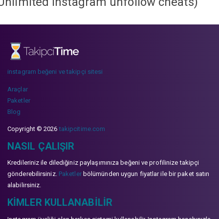
Unlimited instagram unfollow cheats
)
instagram beğeni ve takipçi sitesi
Araçlar
Paketler
Blog
Copyright © 2026
takipcitime.com
NASIL ÇALIŞIR
Kredileriniz ile dilediğiniz paylaşımınıza beğeni ve profilinize takipçi
gönderebilirsiniz.
Paketler
bölümünden uygun fiyatlar ile bir paket satın
alabilirsiniz.
KIMLER KULLANABILIR