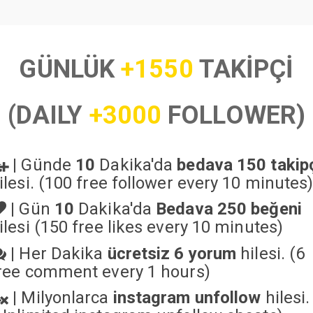
GÜNLÜK
+1550
TAKİPÇİ
(DAILY
+3000
FOLLOWER)
|
Günde
10
Dakika'da
bedava 150 takip
ilesi. (100 free follower every 10 minutes
|
Gün
10
Dakika'da
Bedava 250 beğeni
ilesi (150 free likes every 10 minutes)
|
Her Dakika
ücretsiz 6 yorum
hilesi. (6
ree comment every 1 hours)
|
Milyonlarca
instagram unfollow
hilesi.