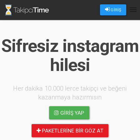
GİRİŞ
Tog
nav
Sifresiz instagram
hilesi
Her dakika 10.000 lerce takipçi ve beğeni
kazanmaya hazırmısın
GIRIŞ YAP
PAKETLERINE BIR GÖZ AT