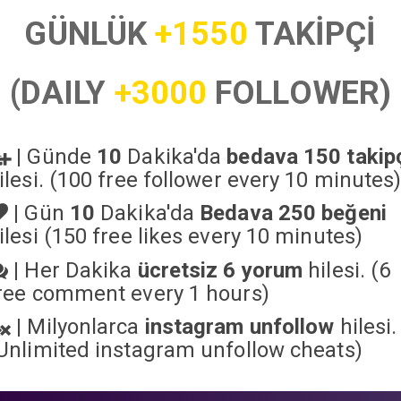
GÜNLÜK
+1550
TAKİPÇİ
(DAILY
+3000
FOLLOWER)
|
Günde
10
Dakika'da
bedava 150 takip
ilesi. (100 free follower every 10 minutes
|
Gün
10
Dakika'da
Bedava 250 beğeni
ilesi (150 free likes every 10 minutes)
|
Her Dakika
ücretsiz 6 yorum
hilesi. (6
ree comment every 1 hours)
|
Milyonlarca
instagram unfollow
hilesi.
Unlimited instagram unfollow cheats
)