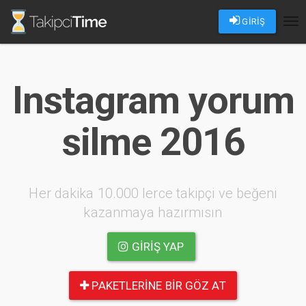
GİRİŞ
Tog
nav
Instagram yorum
silme 2016
Her dakika 10.000 lerce takipçi ve beğeni
kazanmaya hazırmısın
GIRIŞ YAP
PAKETLERINE BIR GÖZ AT