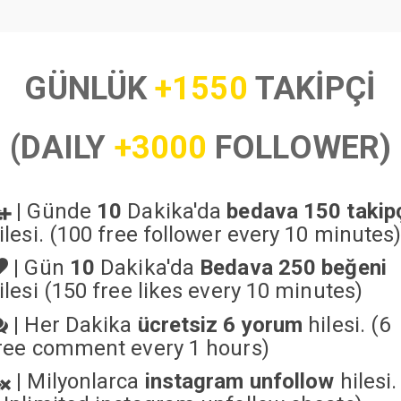
GÜNLÜK
+1550
TAKİPÇİ
(DAILY
+3000
FOLLOWER)
|
Günde
10
Dakika'da
bedava 150 takip
ilesi. (100 free follower every 10 minutes
|
Gün
10
Dakika'da
Bedava 250 beğeni
ilesi (150 free likes every 10 minutes)
|
Her Dakika
ücretsiz 6 yorum
hilesi. (6
ree comment every 1 hours)
|
Milyonlarca
instagram unfollow
hilesi.