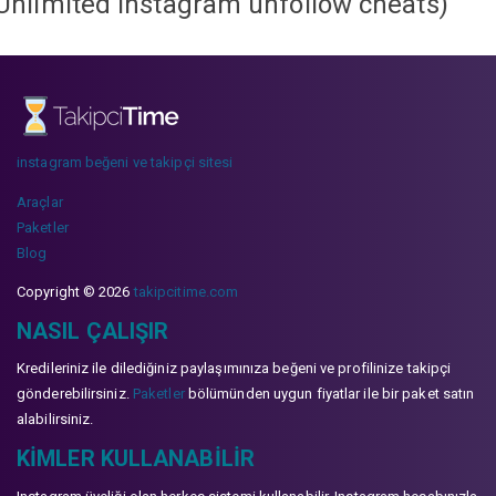
Unlimited instagram unfollow cheats
)
instagram beğeni ve takipçi sitesi
Araçlar
Paketler
Blog
Copyright © 2026
takipcitime.com
NASIL ÇALIŞIR
Kredileriniz ile dilediğiniz paylaşımınıza beğeni ve profilinize takipçi
gönderebilirsiniz.
Paketler
bölümünden uygun fiyatlar ile bir paket satın
alabilirsiniz.
KIMLER KULLANABILIR