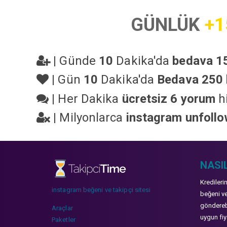
GÜNLÜK
+1
|
Günde
10
Dakika'da
bedava 15
|
Gün
10
Dakika'da
Bedava 250 
|
Her Dakika
ücretsiz 6 yorum
hi
|
Milyonlarca
instagram unfoll
NASIL
Kredileri
instagram beğeni ve takipçi sitesi
beğeni ve
gönderebi
Araçlar
uygun fiya
Paketler