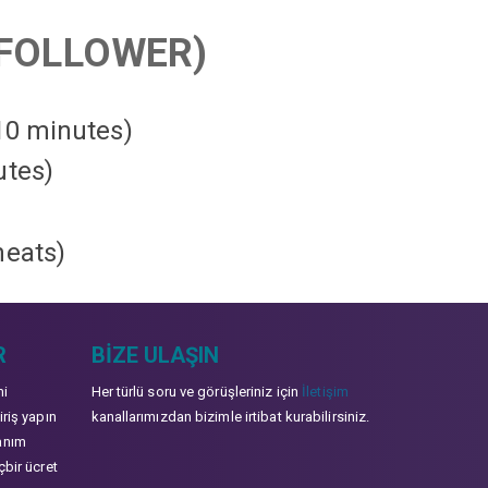
FOLLOWER)
 10 minutes)
utes)
heats
)
R
BIZE ULAŞIN
mi
Her türlü soru ve görüşleriniz için
İletişim
iriş yapın
kanallarımızdan bizimle irtibat kurabilirsiniz.
anım
çbir ücret