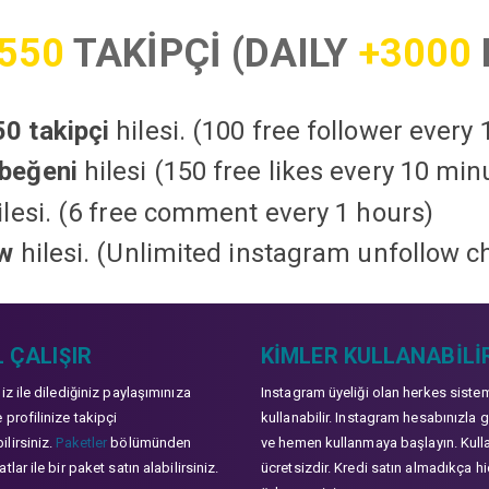
550
TAKİPÇİ (DAILY
+3000
0 takipçi
hilesi. (100 free follower every
beğeni
hilesi (150 free likes every 10 min
lesi. (6 free comment every 1 hours)
ow
hilesi. (Unlimited instagram unfollow c
 ÇALIŞIR
KIMLER KULLANABILI
niz ile dilediğiniz paylaşımınıza
Instagram üyeliği olan herkes siste
 profilinize takipçi
kullanabilir. Instagram hesabınızla g
lirsiniz.
Paketler
bölümünden
ve hemen kullanmaya başlayın. Kull
tlar ile bir paket satın alabilirsiniz.
ücretsizdir. Kredi satın almadıkça hi