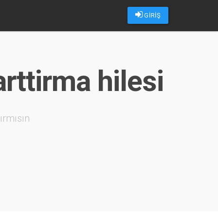
GİRİŞ
ttirma hilesi
ırmısın