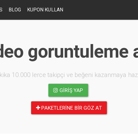
S
BLOG
KUPON KULLAN
deo goruntuleme ar
kika 10.000 lerce takipçi ve beğeni kazanmaya haz
GIRIŞ YAP
PAKETLERINE BIR GÖZ AT