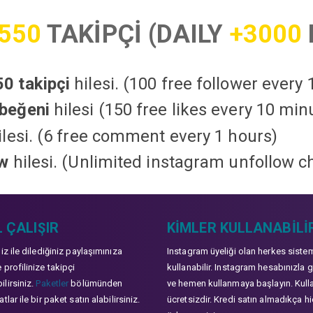
550
TAKİPÇİ (DAILY
+3000
0 takipçi
hilesi. (100 free follower every
beğeni
hilesi (150 free likes every 10 min
lesi. (6 free comment every 1 hours)
ow
hilesi. (Unlimited instagram unfollow c
 ÇALIŞIR
KIMLER KULLANABILI
niz ile dilediğiniz paylaşımınıza
Instagram üyeliği olan herkes siste
 profilinize takipçi
kullanabilir. Instagram hesabınızla g
lirsiniz.
Paketler
bölümünden
ve hemen kullanmaya başlayın. Kull
tlar ile bir paket satın alabilirsiniz.
ücretsizdir. Kredi satın almadıkça hi