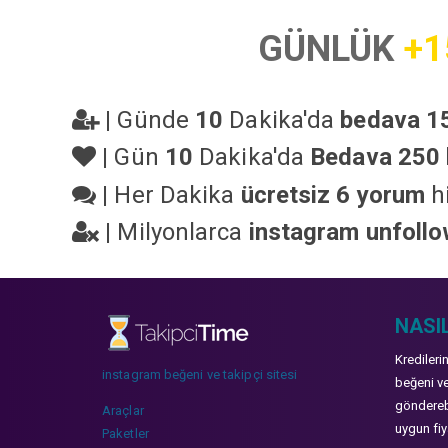
GÜNLÜK
+1
|
Günde
10
Dakika'da
bedava 15
|
Gün
10
Dakika'da
Bedava 250 
|
Her Dakika
ücretsiz 6 yorum
hi
|
Milyonlarca
instagram unfoll
NASIL
Kredileri
instagram beğeni ve takipçi sitesi
beğeni ve
gönderebi
Araçlar
uygun fiya
Paketler