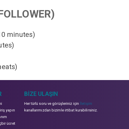
FOLLOWER)
 10 minutes)
utes)
heats
)
R
BIZE ULAŞIN
mi
Her türlü soru ve görüşleriniz için
İletişim
iriş yapın
kanallarımızdan bizimle irtibat kurabilirsiniz.
anım
çbir ücret