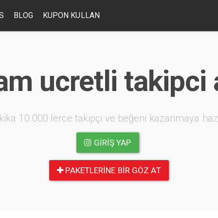
S
BLOG
KUPON KULLAN
am ucretli takipci 
kika 10.000 lerce takipçi ve beğeni kazanmaya haz
GIRIŞ YAP
PAKETLERINE BIR GÖZ AT