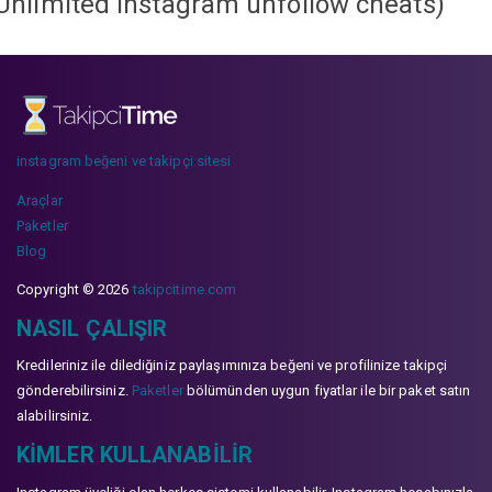
Unlimited instagram unfollow cheats
)
instagram beğeni ve takipçi sitesi
Araçlar
Paketler
Blog
Copyright © 2026
takipcitime.com
NASIL ÇALIŞIR
Kredileriniz ile dilediğiniz paylaşımınıza beğeni ve profilinize takipçi
gönderebilirsiniz.
Paketler
bölümünden uygun fiyatlar ile bir paket satın
alabilirsiniz.
KIMLER KULLANABILIR