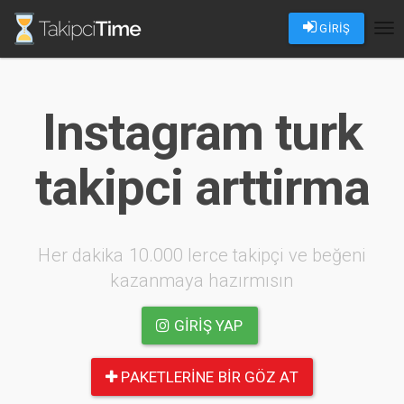
GİRİŞ
Tog
nav
Instagram turk
takipci arttirma
Her dakika 10.000 lerce takipçi ve beğeni
kazanmaya hazırmısın
GIRIŞ YAP
PAKETLERINE BIR GÖZ AT