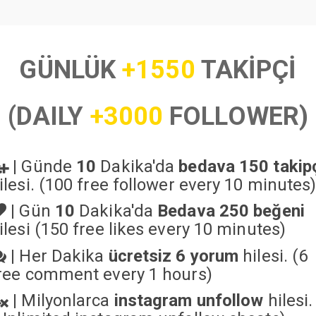
GÜNLÜK
+1550
TAKİPÇİ
(DAILY
+3000
FOLLOWER)
|
Günde
10
Dakika'da
bedava 150 takip
ilesi. (100 free follower every 10 minutes
|
Gün
10
Dakika'da
Bedava 250 beğeni
ilesi (150 free likes every 10 minutes)
|
Her Dakika
ücretsiz 6 yorum
hilesi. (6
ree comment every 1 hours)
|
Milyonlarca
instagram unfollow
hilesi.