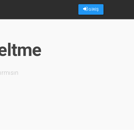
GİRİŞ
seltme
ırmısın