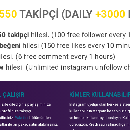
550
TAKİPÇİ (DAILY
+3000
0 takipçi
hilesi. (100 free follower every
beğeni
hilesi (150 free likes every 10 min
lesi. (6 free comment every 1 hours)
ow
hilesi. (Unlimited instagram unfollow c
 ÇALIŞIR
KIMLER KULLANABILI
niz ile dilediğiniz paylaşımınıza
Instagram üyeliği olan herkes siste
 profilinize takipçi
kullanabilir. Instagram hesabınızla g
lirsiniz.
Paketler
bölümünden
ve hemen kullanmaya başlayın. Kull
tlar ile bir paket satın alabilirsiniz.
ücretsizdir. Kredi satın almadıkça hi