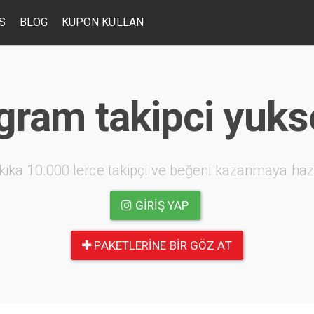
S
BLOG
KUPON KULLAN
gram takipci yuk
kika 10.000 lerce takipçi ve beğeni kazanmaya haz
GIRIŞ YAP
PAKETLERINE BIR GÖZ AT