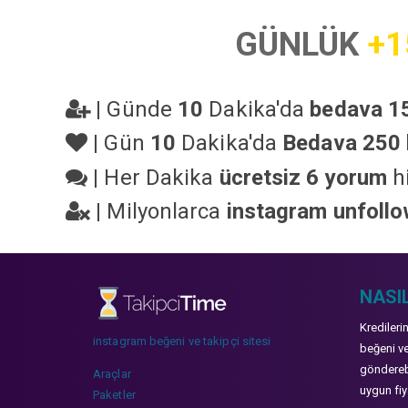
GÜNLÜK
+1
|
Günde
10
Dakika'da
bedava 15
|
Gün
10
Dakika'da
Bedava 250 
|
Her Dakika
ücretsiz 6 yorum
hi
|
Milyonlarca
instagram unfoll
NASIL
Kredileri
instagram beğeni ve takipçi sitesi
beğeni ve
gönderebi
Araçlar
uygun fiya
Paketler