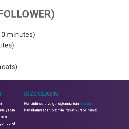
FOLLOWER)
 10 minutes)
utes)
heats
)
R
BIZE ULAŞIN
mi
Her türlü soru ve görüşleriniz için
İletişim
iriş yapın
kanallarımızdan bizimle irtibat kurabilirsiniz.
anım
çbir ücret