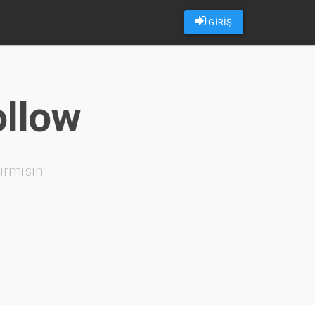
GİRİŞ
ollow
ırmısın