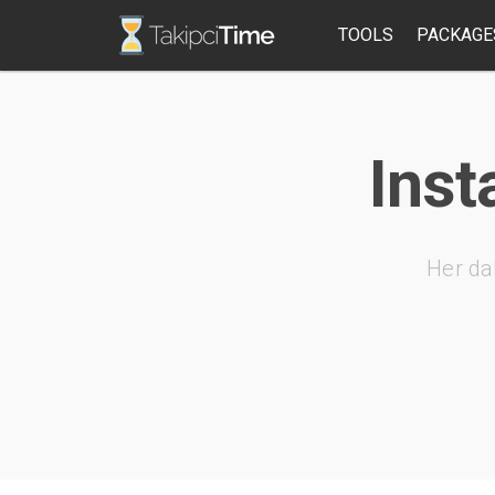
TOOLS
PACKAGE
Inst
Her da