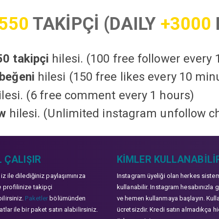
550
TAKİPÇİ (DAILY
+3000
0 takipçi
hilesi. (100 free follower every
beğeni
hilesi (150 free likes every 10 min
lesi. (6 free comment every 1 hours)
ow
hilesi. (Unlimited instagram unfollow c
 ÇALIŞIR
KIMLER KULLANABILI
niz ile dilediğiniz paylaşımınıza
Instagram üyeliği olan herkes siste
 profilinize takipçi
kullanabilir. Instagram hesabınızla g
lirsiniz.
Paketler
bölümünden
ve hemen kullanmaya başlayın. Kull
tlar ile bir paket satın alabilirsiniz.
ücretsizdir. Kredi satın almadıkça hi