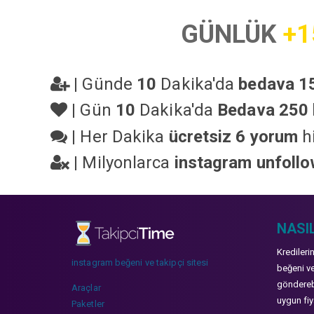
GÜNLÜK
+1
|
Günde
10
Dakika'da
bedava 15
|
Gün
10
Dakika'da
Bedava 250 
|
Her Dakika
ücretsiz 6 yorum
hi
|
Milyonlarca
instagram unfoll
NASIL
Kredileri
instagram beğeni ve takipçi sitesi
beğeni ve
gönderebi
Araçlar
uygun fiya
Paketler