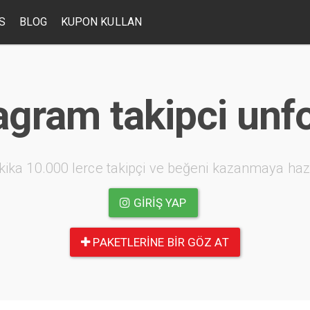
S
BLOG
KUPON KULLAN
agram takipci unf
kika 10.000 lerce takipçi ve beğeni kazanmaya haz
GIRIŞ YAP
PAKETLERINE BIR GÖZ AT