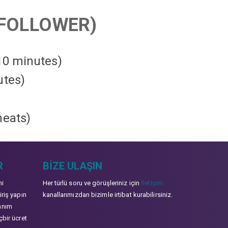
FOLLOWER)
 10 minutes)
utes)
heats
)
R
BIZE ULAŞIN
mi
Her türlü soru ve görüşleriniz için
İletişim
iriş yapın
kanallarımızdan bizimle irtibat kurabilirsiniz.
anım
çbir ücret