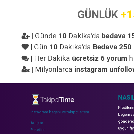
GÜNLÜK
+1
|
Günde
10
Dakika'da
bedava 15
|
Gün
10
Dakika'da
Bedava 250 
|
Her Dakika
ücretsiz 6 yorum
hi
|
Milyonlarca
instagram unfoll
NASIL
Kredileri
instagram beğeni ve takipçi sitesi
beğeni ve
gönderebi
Araçlar
uygun fiya
Paketler