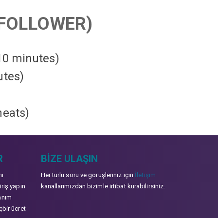
FOLLOWER)
 10 minutes)
utes)
heats
)
R
BIZE ULAŞIN
mi
Her türlü soru ve görüşleriniz için
İletişim
iriş yapın
kanallarımızdan bizimle irtibat kurabilirsiniz.
anım
çbir ücret