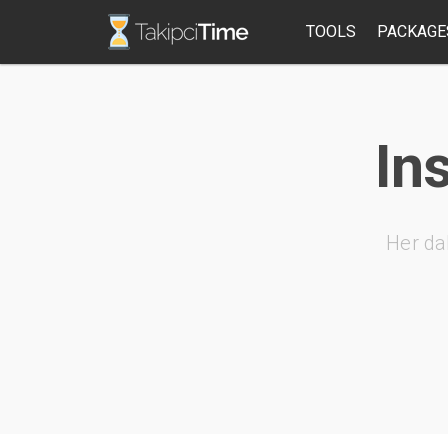
TOOLS
PACKAGE
In
Her da