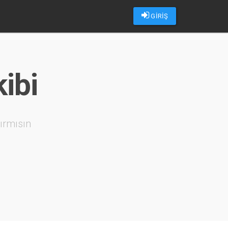
GİRİŞ
ibi
ırmısın