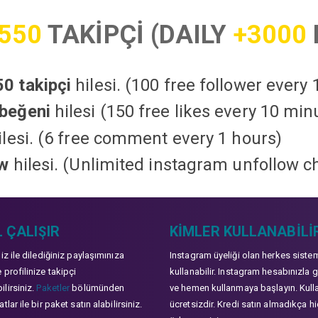
550
TAKİPÇİ (DAILY
+3000
0 takipçi
hilesi. (100 free follower every
beğeni
hilesi (150 free likes every 10 min
lesi. (6 free comment every 1 hours)
ow
hilesi. (Unlimited instagram unfollow c
 ÇALIŞIR
KIMLER KULLANABILI
niz ile dilediğiniz paylaşımınıza
Instagram üyeliği olan herkes siste
 profilinize takipçi
kullanabilir. Instagram hesabınızla g
lirsiniz.
Paketler
bölümünden
ve hemen kullanmaya başlayın. Kull
tlar ile bir paket satın alabilirsiniz.
ücretsizdir. Kredi satın almadıkça hi