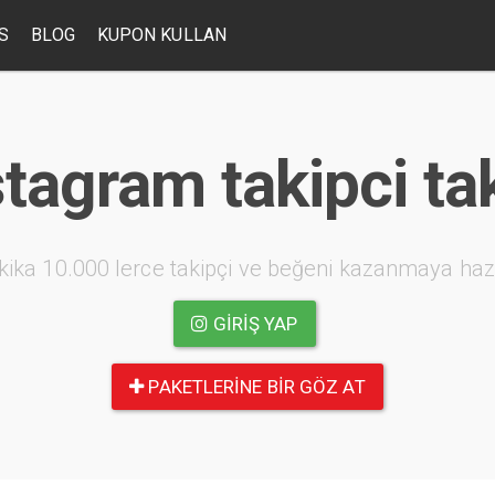
S
BLOG
KUPON KULLAN
stagram takipci tak
kika 10.000 lerce takipçi ve beğeni kazanmaya haz
GIRIŞ YAP
PAKETLERINE BIR GÖZ AT