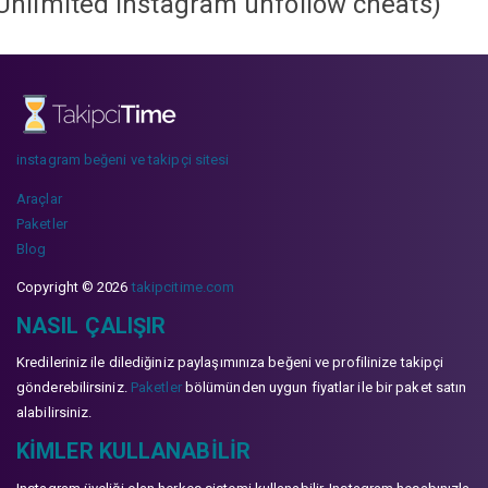
Unlimited instagram unfollow cheats
)
instagram beğeni ve takipçi sitesi
Araçlar
Paketler
Blog
Copyright © 2026
takipcitime.com
NASIL ÇALIŞIR
Kredileriniz ile dilediğiniz paylaşımınıza beğeni ve profilinize takipçi
gönderebilirsiniz.
Paketler
bölümünden uygun fiyatlar ile bir paket satın
alabilirsiniz.
KIMLER KULLANABILIR