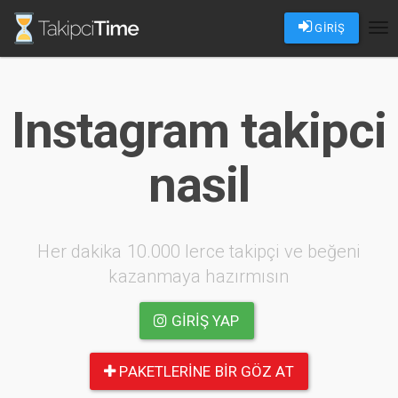
GİRİŞ
Tog
nav
Instagram takipci
nasil
Her dakika 10.000 lerce takipçi ve beğeni
kazanmaya hazırmısın
GIRIŞ YAP
PAKETLERINE BIR GÖZ AT