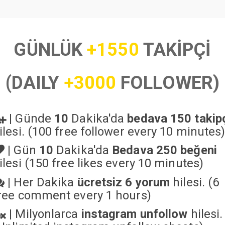
GÜNLÜK
+1550
TAKİPÇİ
(DAILY
+3000
FOLLOWER)
|
Günde
10
Dakika'da
bedava 150 takip
ilesi. (100 free follower every 10 minutes
|
Gün
10
Dakika'da
Bedava 250 beğeni
ilesi (150 free likes every 10 minutes)
|
Her Dakika
ücretsiz 6 yorum
hilesi. (6
ree comment every 1 hours)
|
Milyonlarca
instagram unfollow
hilesi.