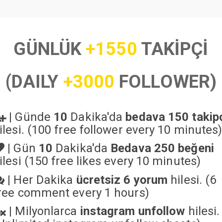
GÜNLÜK
+1550
TAKİPÇİ
(DAILY
+3000
FOLLOWER)
|
Günde
10
Dakika'da
bedava 150 takip
ilesi. (100 free follower every 10 minutes
|
Gün
10
Dakika'da
Bedava 250 beğeni
ilesi (150 free likes every 10 minutes)
|
Her Dakika
ücretsiz 6 yorum
hilesi. (6
ree comment every 1 hours)
|
Milyonlarca
instagram unfollow
hilesi.