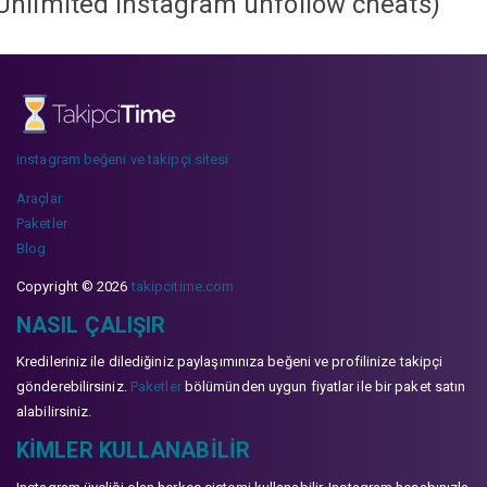
Unlimited instagram unfollow cheats
)
instagram beğeni ve takipçi sitesi
Araçlar
Paketler
Blog
Copyright © 2026
takipcitime.com
NASIL ÇALIŞIR
Kredileriniz ile dilediğiniz paylaşımınıza beğeni ve profilinize takipçi
gönderebilirsiniz.
Paketler
bölümünden uygun fiyatlar ile bir paket satın
alabilirsiniz.
KIMLER KULLANABILIR