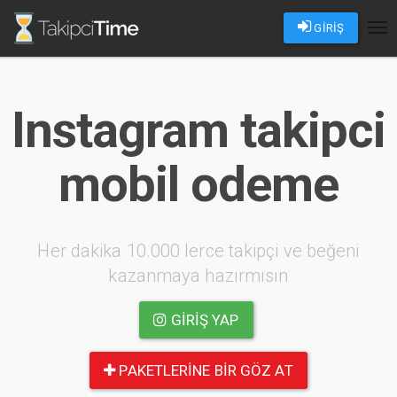
GİRİŞ
Tog
nav
Instagram takipci
mobil odeme
Her dakika 10.000 lerce takipçi ve beğeni
kazanmaya hazırmısın
GIRIŞ YAP
PAKETLERINE BIR GÖZ AT