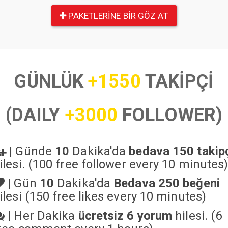
PAKETLERINE BIR GÖZ AT
GÜNLÜK
+1550
TAKİPÇİ
(DAILY
+3000
FOLLOWER)
|
Günde
10
Dakika'da
bedava 150 takip
ilesi. (100 free follower every 10 minutes
|
Gün
10
Dakika'da
Bedava 250 beğeni
ilesi (150 free likes every 10 minutes)
|
Her Dakika
ücretsiz 6 yorum
hilesi. (6