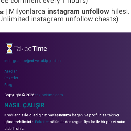
ree comment every 1 hours)
|
Milyonlarca
instagram unfollow
hilesi.
Unlimited instagram unfollow cheats
)
instagram beğeni ve takipçi sitesi
Araçlar
Paketler
Blog
Copyright © 2026
takipcitime.com
NASIL ÇALIŞIR
Kredileriniz ile dilediğiniz paylaşımınıza beğeni ve profilinize takipçi
gönderebilirsiniz.
Paketler
bölümünden uygun fiyatlar ile bir paket satın
alabilirsiniz.