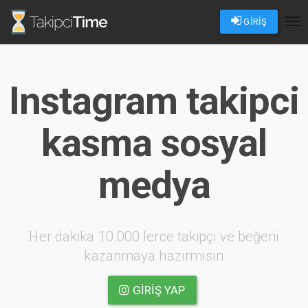
GİRİŞ
Tog
nav
Instagram takipci
kasma sosyal
medya
Her dakika 10.000 lerce takipçi ve beğeni
kazanmaya hazırmısın
GIRIŞ YAP