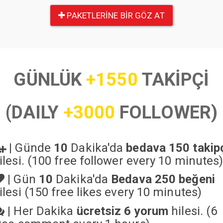
PAKETLERINE BIR GÖZ AT
GÜNLÜK
+1550
TAKİPÇİ
(DAILY
+3000
FOLLOWER)
|
Günde
10
Dakika'da
bedava 150 takip
ilesi. (100 free follower every 10 minutes
|
Gün
10
Dakika'da
Bedava 250 beğeni
ilesi (150 free likes every 10 minutes)
|
Her Dakika
ücretsiz 6 yorum
hilesi. (6