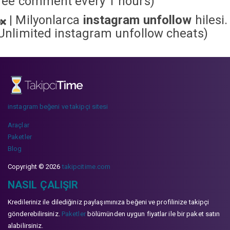
ree comment every 1 hours)
|
Milyonlarca
instagram unfollow
hilesi.
Unlimited instagram unfollow cheats
)
instagram beğeni ve takipçi sitesi
Araçlar
Paketler
Blog
Copyright © 2026
takipcitime.com
NASIL ÇALIŞIR
Kredileriniz ile dilediğiniz paylaşımınıza beğeni ve profilinize takipçi
gönderebilirsiniz.
Paketler
bölümünden uygun fiyatlar ile bir paket satın
alabilirsiniz.