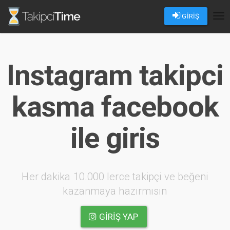
GİRİŞ
Tog
nav
Instagram takipci
kasma facebook
ile giris
Her dakika 10.000 lerce takipçi ve beğeni
kazanmaya hazırmısın
GIRIŞ YAP