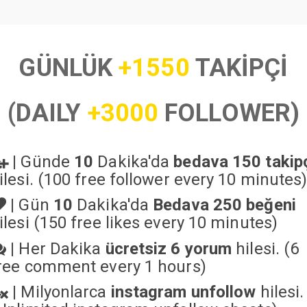
GÜNLÜK
+1550
TAKİPÇİ
(DAILY
+3000
FOLLOWER)
|
Günde
10
Dakika'da
bedava 150 takip
ilesi. (100 free follower every 10 minutes
|
Gün
10
Dakika'da
Bedava 250 beğeni
ilesi (150 free likes every 10 minutes)
|
Her Dakika
ücretsiz 6 yorum
hilesi. (6
ree comment every 1 hours)
|
Milyonlarca
instagram unfollow
hilesi.