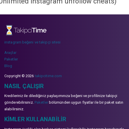
Unlimited instagram unfollow cheats
)
instagram beğeni ve takipçi sitesi
Araçlar
Paketler
Blog
Copyright © 2026
takipcitime.com
NASIL ÇALIŞIR
Kredileriniz ile dilediğiniz paylaşımınıza beğeni ve profilinize takipçi
gönderebilirsiniz.
Paketler
bölümünden uygun fiyatlar ile bir paket satın
alabilirsiniz.
KIMLER KULLANABILIR