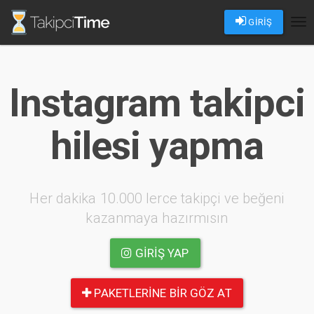
GİRİŞ
Tog
nav
Instagram takipci
hilesi yapma
Her dakika 10.000 lerce takipçi ve beğeni
kazanmaya hazırmısın
GIRIŞ YAP
PAKETLERINE BIR GÖZ AT