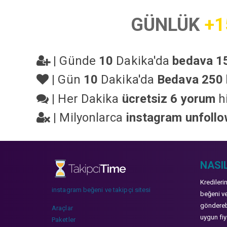
GÜNLÜK
+1
|
Günde
10
Dakika'da
bedava 15
|
Gün
10
Dakika'da
Bedava 250 
|
Her Dakika
ücretsiz 6 yorum
hi
|
Milyonlarca
instagram unfoll
NASIL
Kredileri
instagram beğeni ve takipçi sitesi
beğeni ve
gönderebi
Araçlar
uygun fiya
Paketler