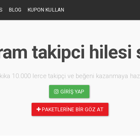
S
BLOG
KUPON KULLAN
am takipci hilesi 
kika 10.000 lerce takipçi ve beğeni kazanmaya haz
GIRIŞ YAP
PAKETLERINE BIR GÖZ AT