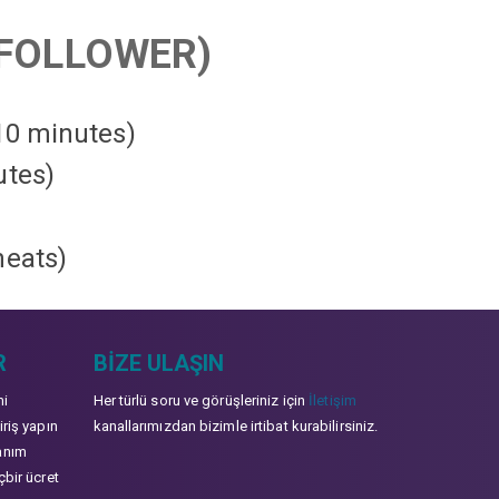
FOLLOWER)
 10 minutes)
utes)
heats
)
R
BIZE ULAŞIN
mi
Her türlü soru ve görüşleriniz için
İletişim
iriş yapın
kanallarımızdan bizimle irtibat kurabilirsiniz.
anım
çbir ücret