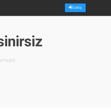
GİRİŞ
sinirsiz
ırmısın