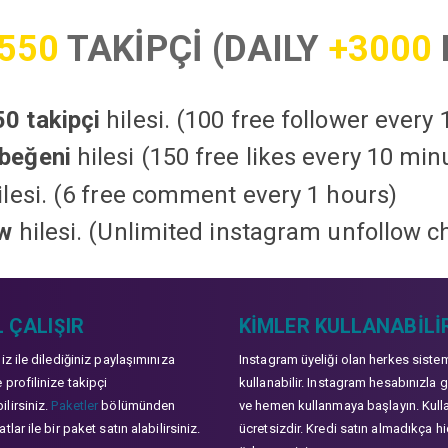
550
TAKİPÇİ (DAILY
+3000
0 takipçi
hilesi. (100 free follower every
beğeni
hilesi (150 free likes every 10 min
lesi. (6 free comment every 1 hours)
ow
hilesi. (Unlimited instagram unfollow c
 ÇALIŞIR
KIMLER KULLANABILI
niz ile dilediğiniz paylaşımınıza
Instagram üyeliği olan herkes siste
 profilinize takipçi
kullanabilir. Instagram hesabınızla g
lirsiniz.
Paketler
bölümünden
ve hemen kullanmaya başlayın. Kull
tlar ile bir paket satın alabilirsiniz.
ücretsizdir. Kredi satın almadıkça hi