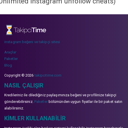
Unlimited instagram unfollow cheats
)
instagram beğeni ve takipçi sitesi
Araçlar
Paketler
Blog
Copyright © 2026
takipcitime.com
NASIL ÇALIŞIR
Kredileriniz ile dilediğiniz paylaşımınıza beğeni ve profilinize takipçi
gönderebilirsiniz.
Paketler
bölümünden uygun fiyatlar ile bir paket satın
alabilirsiniz.
KIMLER KULLANABILIR