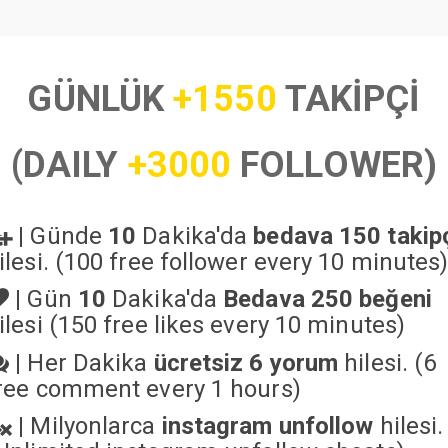
GÜNLÜK
+1550
TAKİPÇİ
(DAILY
+3000
FOLLOWER)
|
Günde
10
Dakika'da
bedava 150 takip
ilesi. (100 free follower every 10 minutes
|
Gün
10
Dakika'da
Bedava 250 beğeni
ilesi (150 free likes every 10 minutes)
|
Her Dakika
ücretsiz 6 yorum
hilesi. (6
ree comment every 1 hours)
|
Milyonlarca
instagram unfollow
hilesi.