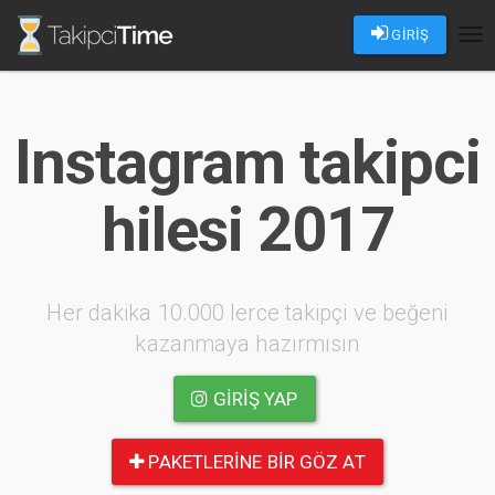
GİRİŞ
Tog
nav
Instagram takipci
hilesi 2017
Her dakika 10.000 lerce takipçi ve beğeni
kazanmaya hazırmısın
GIRIŞ YAP
PAKETLERINE BIR GÖZ AT