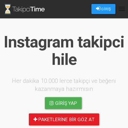
GİRİŞ
Tog
nav
Instagram takipci
hile
Her dakika 10.000 lerce takipçi ve beğeni
kazanmaya hazırmısın
GIRIŞ YAP
PAKETLERINE BIR GÖZ AT