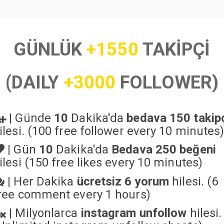
GÜNLÜK
+1550
TAKİPÇİ
(DAILY
+3000
FOLLOWER)
|
Günde
10
Dakika'da
bedava 150 takip
ilesi. (100 free follower every 10 minutes
|
Gün
10
Dakika'da
Bedava 250 beğeni
ilesi (150 free likes every 10 minutes)
|
Her Dakika
ücretsiz 6 yorum
hilesi. (6
ree comment every 1 hours)
|
Milyonlarca
instagram unfollow
hilesi.