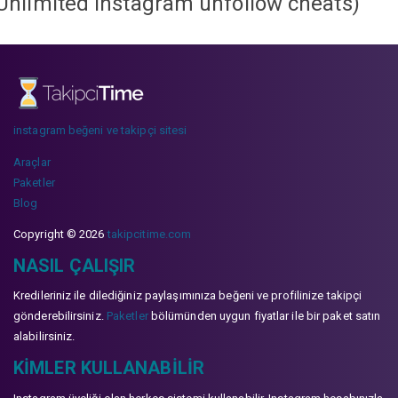
Unlimited instagram unfollow cheats
)
instagram beğeni ve takipçi sitesi
Araçlar
Paketler
Blog
Copyright © 2026
takipcitime.com
NASIL ÇALIŞIR
Kredileriniz ile dilediğiniz paylaşımınıza beğeni ve profilinize takipçi
gönderebilirsiniz.
Paketler
bölümünden uygun fiyatlar ile bir paket satın
alabilirsiniz.
KIMLER KULLANABILIR