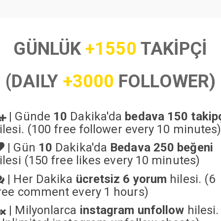
GÜNLÜK
+1550
TAKİPÇİ
(DAILY
+3000
FOLLOWER)
|
Günde
10
Dakika'da
bedava 150 takip
ilesi. (100 free follower every 10 minutes
|
Gün
10
Dakika'da
Bedava 250 beğeni
ilesi (150 free likes every 10 minutes)
|
Her Dakika
ücretsiz 6 yorum
hilesi. (6
ree comment every 1 hours)
|
Milyonlarca
instagram unfollow
hilesi.