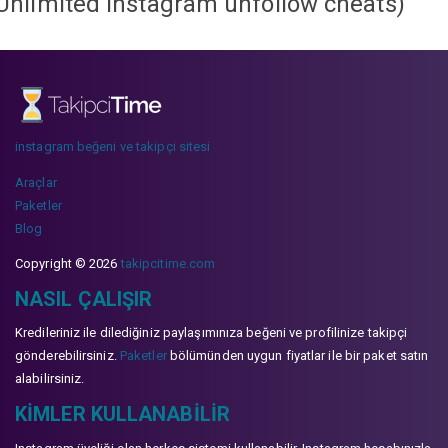
Unlimited instagram unfollow cheats
)
instagram beğeni ve takipçi sitesi
Araçlar
Paketler
Blog
Copyright © 2026
takipcitime.com
NASIL ÇALIŞIR
Kredileriniz ile dilediğiniz paylaşımınıza beğeni ve profilinize takipçi
gönderebilirsiniz.
Paketler
bölümünden uygun fiyatlar ile bir paket satın
alabilirsiniz.
KIMLER KULLANABILIR