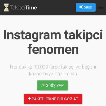
GİRİŞ
Tog
nav
Instagram takipci
fenomen
Her dakika 10.000 lerce takipçi ve beğeni
kazanmaya hazırmısın
GIRIŞ YAP
PAKETLERINE BIR GÖZ AT