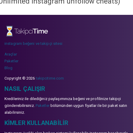
Unlimited instagram unfollow cheats
)
instagram beğeni ve takipçi sitesi
Araçlar
Paketler
Blog
Copyright © 2026
takipcitime.com
NASIL ÇALIŞIR
Kredileriniz ile dilediğiniz paylaşımınıza beğeni ve profilinize takipçi
gönderebilirsiniz.
Paketler
bölümünden uygun fiyatlar ile bir paket satın
alabilirsiniz.
KIMLER KULLANABILIR