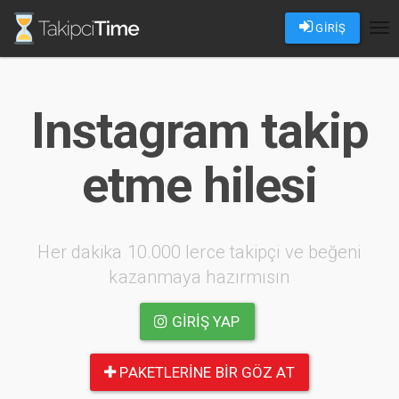
GİRİŞ
Tog
nav
Instagram takip
etme hilesi
Her dakika 10.000 lerce takipçi ve beğeni
kazanmaya hazırmısın
GIRIŞ YAP
PAKETLERINE BIR GÖZ AT