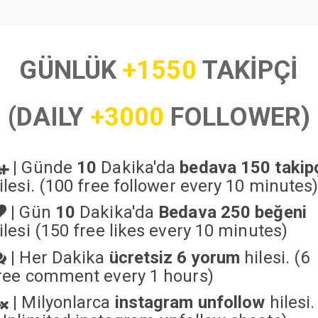
GÜNLÜK
+1550
TAKİPÇİ
(DAILY
+3000
FOLLOWER)
|
Günde
10
Dakika'da
bedava 150 takip
ilesi. (100 free follower every 10 minutes
|
Gün
10
Dakika'da
Bedava 250 beğeni
ilesi (150 free likes every 10 minutes)
|
Her Dakika
ücretsiz 6 yorum
hilesi. (6
ree comment every 1 hours)
|
Milyonlarca
instagram unfollow
hilesi.