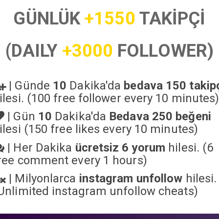
GÜNLÜK
+1550
TAKİPÇİ
(DAILY
+3000
FOLLOWER)
|
Günde
10
Dakika'da
bedava 150 takip
ilesi. (100 free follower every 10 minutes
|
Gün
10
Dakika'da
Bedava 250 beğeni
ilesi (150 free likes every 10 minutes)
|
Her Dakika
ücretsiz 6 yorum
hilesi. (6
ree comment every 1 hours)
|
Milyonlarca
instagram unfollow
hilesi.
Unlimited instagram unfollow cheats
)