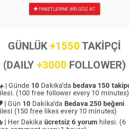
PAKETLERINE BIR GÖZ AT
GÜNLÜK
+1550
TAKİPÇİ
(DAILY
+3000
FOLLOWER)
|
Günde
10
Dakika'da
bedava 150 takip
ilesi. (100 free follower every 10 minutes
|
Gün
10
Dakika'da
Bedava 250 beğeni
ilesi (150 free likes every 10 minutes)
|
Her Dakika
ücretsiz 6 yorum
hilesi. (6