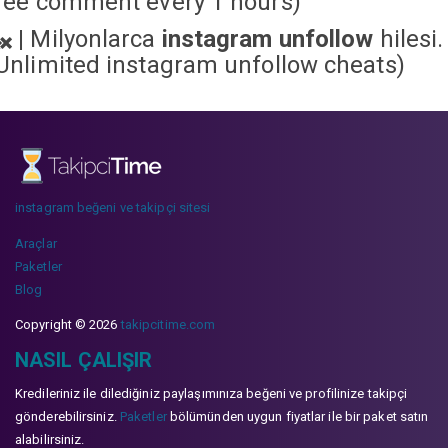
ree comment every 1 hours)
|
Milyonlarca
instagram unfollow
hilesi.
Unlimited instagram unfollow cheats
)
instagram beğeni ve takipçi sitesi
Araçlar
Paketler
Blog
Copyright © 2026
takipcitime.com
NASIL ÇALIŞIR
Kredileriniz ile dilediğiniz paylaşımınıza beğeni ve profilinize takipçi
gönderebilirsiniz.
Paketler
bölümünden uygun fiyatlar ile bir paket satın
alabilirsiniz.