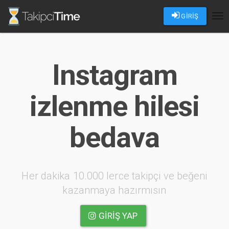
GİRİŞ
Tog
nav
Instagram
izlenme hilesi
bedava
Her dakika 10.000 lerce takipçi ve beğeni
kazanmaya hazırmısın
GIRIŞ YAP