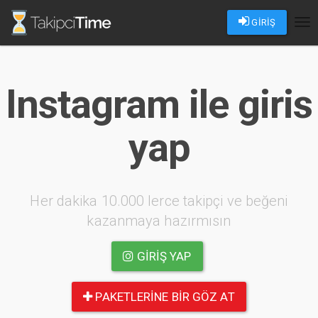
GİRİŞ
Tog
nav
Instagram ile giris
yap
Her dakika 10.000 lerce takipçi ve beğeni
kazanmaya hazırmısın
GIRIŞ YAP
PAKETLERINE BIR GÖZ AT