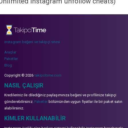
Unlimited instagram unfollow cheats
)
instagram beğeni ve takipçi sitesi
Araçlar
Paketler
Blog
Copyright © 2026
takipcitime.com
NASIL ÇALIŞIR
Kredileriniz ile dilediğiniz paylaşımınıza beğeni ve profilinize takipçi
gönderebilirsiniz.
Paketler
bölümünden uygun fiyatlar ile bir paket satın
alabilirsiniz.
KIMLER KULLANABILIR