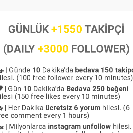
GÜNLÜK
+1550
TAKİPÇİ
(DAILY
+3000
FOLLOWER)
|
Günde
10
Dakika'da
bedava 150 takip
ilesi. (100 free follower every 10 minutes
|
Gün
10
Dakika'da
Bedava 250 beğeni
ilesi (150 free likes every 10 minutes)
|
Her Dakika
ücretsiz 6 yorum
hilesi. (6
ree comment every 1 hours)
|
Milyonlarca
instagram unfollow
hilesi.