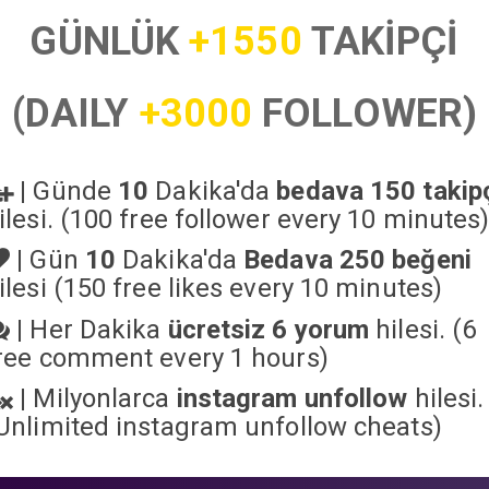
GÜNLÜK
+1550
TAKİPÇİ
(DAILY
+3000
FOLLOWER)
|
Günde
10
Dakika'da
bedava 150 takip
ilesi. (100 free follower every 10 minutes
|
Gün
10
Dakika'da
Bedava 250 beğeni
ilesi (150 free likes every 10 minutes)
|
Her Dakika
ücretsiz 6 yorum
hilesi. (6
ree comment every 1 hours)
|
Milyonlarca
instagram unfollow
hilesi.
Unlimited instagram unfollow cheats
)