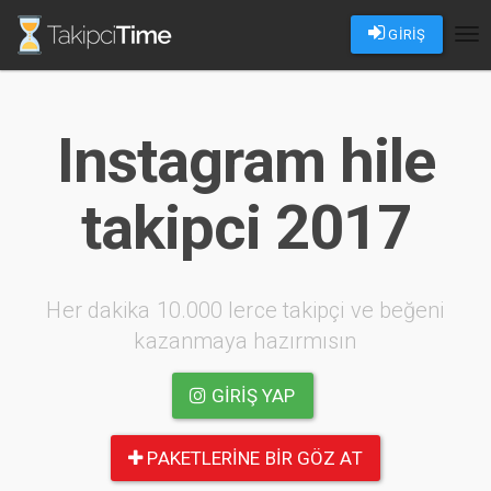
GİRİŞ
Tog
nav
Instagram hile
takipci 2017
Her dakika 10.000 lerce takipçi ve beğeni
kazanmaya hazırmısın
GIRIŞ YAP
PAKETLERINE BIR GÖZ AT