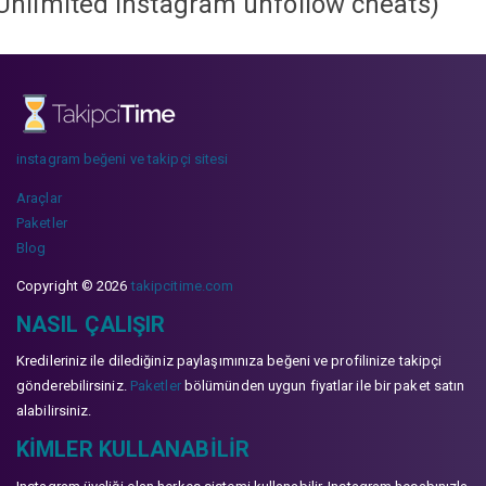
Unlimited instagram unfollow cheats
)
instagram beğeni ve takipçi sitesi
Araçlar
Paketler
Blog
Copyright © 2026
takipcitime.com
NASIL ÇALIŞIR
Kredileriniz ile dilediğiniz paylaşımınıza beğeni ve profilinize takipçi
gönderebilirsiniz.
Paketler
bölümünden uygun fiyatlar ile bir paket satın
alabilirsiniz.
KIMLER KULLANABILIR