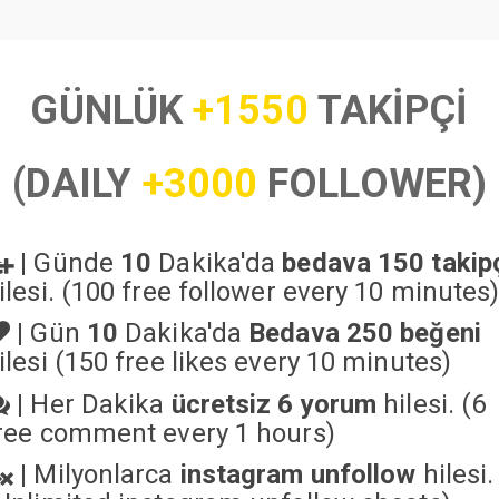
GÜNLÜK
+1550
TAKİPÇİ
(DAILY
+3000
FOLLOWER)
|
Günde
10
Dakika'da
bedava 150 takip
ilesi. (100 free follower every 10 minutes
|
Gün
10
Dakika'da
Bedava 250 beğeni
ilesi (150 free likes every 10 minutes)
|
Her Dakika
ücretsiz 6 yorum
hilesi. (6
ree comment every 1 hours)
|
Milyonlarca
instagram unfollow
hilesi.