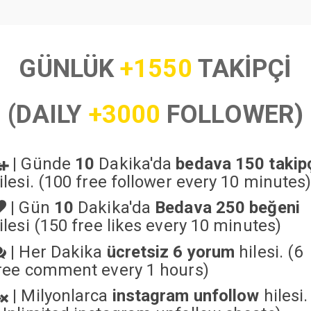
GÜNLÜK
+1550
TAKİPÇİ
(DAILY
+3000
FOLLOWER)
|
Günde
10
Dakika'da
bedava 150 takip
ilesi. (100 free follower every 10 minutes
|
Gün
10
Dakika'da
Bedava 250 beğeni
ilesi (150 free likes every 10 minutes)
|
Her Dakika
ücretsiz 6 yorum
hilesi. (6
ree comment every 1 hours)
|
Milyonlarca
instagram unfollow
hilesi.