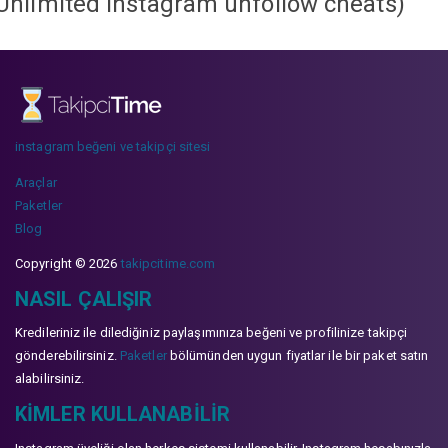
Unlimited instagram unfollow cheats
)
instagram beğeni ve takipçi sitesi
Araçlar
Paketler
Blog
Copyright © 2026
takipcitime.com
NASIL ÇALIŞIR
Kredileriniz ile dilediğiniz paylaşımınıza beğeni ve profilinize takipçi
gönderebilirsiniz.
Paketler
bölümünden uygun fiyatlar ile bir paket satın
alabilirsiniz.
KIMLER KULLANABILIR