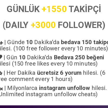
GÜNLÜK
+1550
TAKİPÇİ
(DAILY
+3000
FOLLOWER)
|
Günde
10
Dakika'da
bedava 150 takip
ilesi. (100 free follower every 10 minutes
|
Gün
10
Dakika'da
Bedava 250 beğeni
ilesi (150 free likes every 10 minutes)
|
Her Dakika
ücretsiz 6 yorum
hilesi. (6
ree comment every 1 hours)
|
Milyonlarca
instagram unfollow
hilesi.
Unlimited instagram unfollow cheats
)