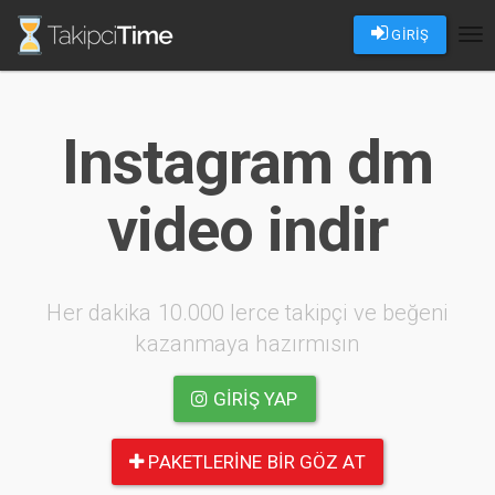
GİRİŞ
Tog
nav
Instagram dm
video indir
Her dakika 10.000 lerce takipçi ve beğeni
kazanmaya hazırmısın
GIRIŞ YAP
PAKETLERINE BIR GÖZ AT