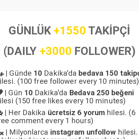
GÜNLÜK
+1550
TAKİPÇİ
(DAILY
+3000
FOLLOWER)
|
Günde
10
Dakika'da
bedava 150 takip
ilesi. (100 free follower every 10 minutes
|
Gün
10
Dakika'da
Bedava 250 beğeni
ilesi (150 free likes every 10 minutes)
|
Her Dakika
ücretsiz 6 yorum
hilesi. (6
ree comment every 1 hours)
|
Milyonlarca
instagram unfollow
hilesi.