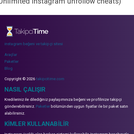
Unlimited instagram unfollow cheats
)
instagram beğeni ve takipçi sitesi
Araçlar
Paketler
Blog
Copyright © 2026
takipcitime.com
NASIL ÇALIŞIR
Kredileriniz ile dilediğiniz paylaşımınıza beğeni ve profilinize takipçi
gönderebilirsiniz.
Paketler
bölümünden uygun fiyatlar ile bir paket satın
alabilirsiniz.
KIMLER KULLANABILIR