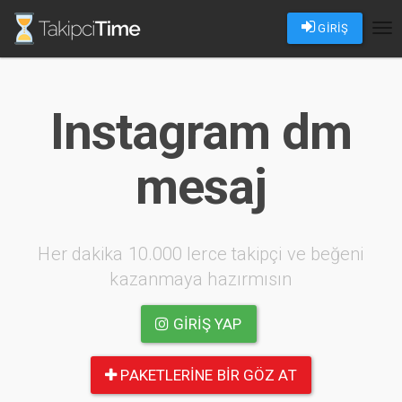
GİRİŞ
Tog
nav
Instagram dm
mesaj
Her dakika 10.000 lerce takipçi ve beğeni
kazanmaya hazırmısın
GIRIŞ YAP
PAKETLERINE BIR GÖZ AT