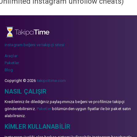
Unlimited instagram unfollow cheats
)
instagram beğeni ve takipçi sitesi
Araçlar
Paketler
Blog
Copyright © 2026
takipcitime.com
NASIL ÇALIŞIR
Kredileriniz ile dilediğiniz paylaşımınıza beğeni ve profilinize takipçi
gönderebilirsiniz.
Paketler
bölümünden uygun fiyatlar ile bir paket satın
alabilirsiniz.
KIMLER KULLANABILIR