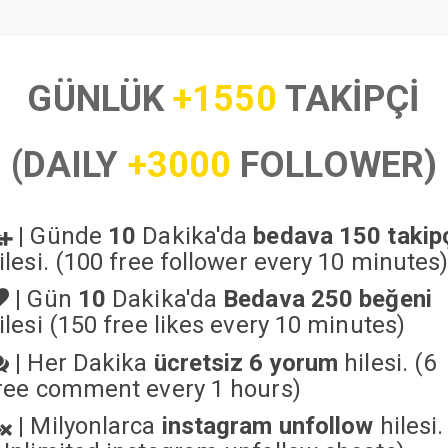
GÜNLÜK
+1550
TAKİPÇİ
(DAILY
+3000
FOLLOWER)
|
Günde
10
Dakika'da
bedava 150 takip
ilesi. (100 free follower every 10 minutes
|
Gün
10
Dakika'da
Bedava 250 beğeni
ilesi (150 free likes every 10 minutes)
|
Her Dakika
ücretsiz 6 yorum
hilesi. (6
ree comment every 1 hours)
|
Milyonlarca
instagram unfollow
hilesi.