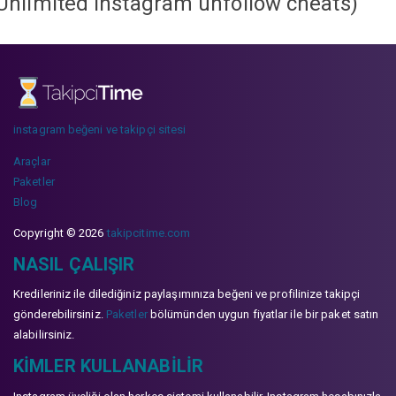
Unlimited instagram unfollow cheats
)
instagram beğeni ve takipçi sitesi
Araçlar
Paketler
Blog
Copyright © 2026
takipcitime.com
NASIL ÇALIŞIR
Kredileriniz ile dilediğiniz paylaşımınıza beğeni ve profilinize takipçi
gönderebilirsiniz.
Paketler
bölümünden uygun fiyatlar ile bir paket satın
alabilirsiniz.
KIMLER KULLANABILIR