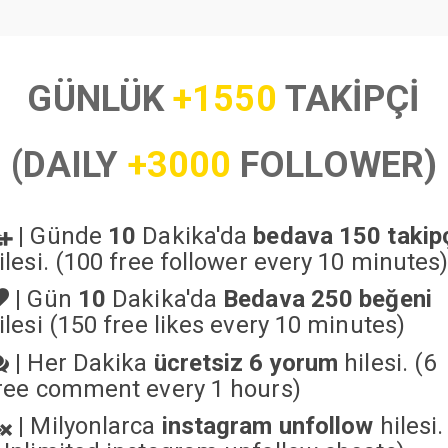
GÜNLÜK
+1550
TAKİPÇİ
(DAILY
+3000
FOLLOWER)
|
Günde
10
Dakika'da
bedava 150 takip
ilesi. (100 free follower every 10 minutes
|
Gün
10
Dakika'da
Bedava 250 beğeni
ilesi (150 free likes every 10 minutes)
|
Her Dakika
ücretsiz 6 yorum
hilesi. (6
ree comment every 1 hours)
|
Milyonlarca
instagram unfollow
hilesi.