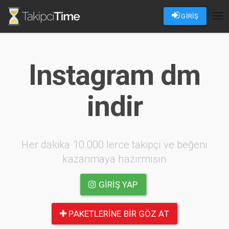
GİRİŞ
Tog
nav
Instagram dm
indir
Her dakika 10.000 lerce takipçi ve beğeni
kazanmaya hazırmısın
GIRIŞ YAP
PAKETLERINE BIR GÖZ AT