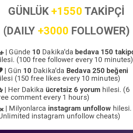
GÜNLÜK
+1550
TAKİPÇİ
(DAILY
+3000
FOLLOWER)
|
Günde
10
Dakika'da
bedava 150 takip
ilesi. (100 free follower every 10 minutes
|
Gün
10
Dakika'da
Bedava 250 beğeni
ilesi (150 free likes every 10 minutes)
|
Her Dakika
ücretsiz 6 yorum
hilesi. (6
ree comment every 1 hours)
|
Milyonlarca
instagram unfollow
hilesi.
Unlimited instagram unfollow cheats
)