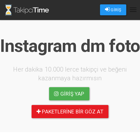
GİRİŞ
Tog
nav
Instagram dm foto
Her dakika 10.000 lerce takipçi ve beğeni
kazanmaya hazırmısın
GIRIŞ YAP
PAKETLERINE BIR GÖZ AT