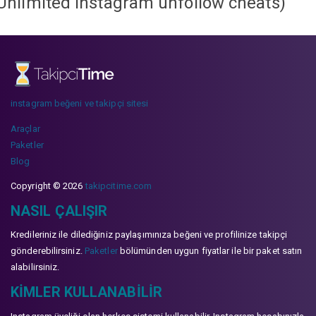
Unlimited instagram unfollow cheats
)
instagram beğeni ve takipçi sitesi
Araçlar
Paketler
Blog
Copyright © 2026
takipcitime.com
NASIL ÇALIŞIR
Kredileriniz ile dilediğiniz paylaşımınıza beğeni ve profilinize takipçi
gönderebilirsiniz.
Paketler
bölümünden uygun fiyatlar ile bir paket satın
alabilirsiniz.
KIMLER KULLANABILIR