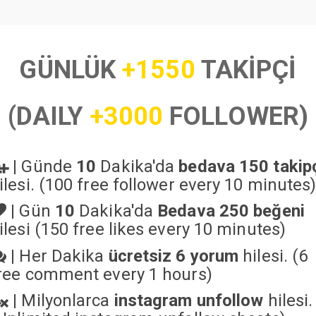
GÜNLÜK
+1550
TAKİPÇİ
(DAILY
+3000
FOLLOWER)
|
Günde
10
Dakika'da
bedava 150 takip
ilesi. (100 free follower every 10 minutes
|
Gün
10
Dakika'da
Bedava 250 beğeni
ilesi (150 free likes every 10 minutes)
|
Her Dakika
ücretsiz 6 yorum
hilesi. (6
ree comment every 1 hours)
|
Milyonlarca
instagram unfollow
hilesi.