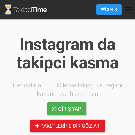
GİRİŞ
Tog
nav
Instagram da
takipci kasma
Her dakika 10.000 lerce takipçi ve beğeni
kazanmaya hazırmısın
GIRIŞ YAP
PAKETLERINE BIR GÖZ AT