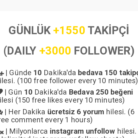
GÜNLÜK
+1550
TAKİPÇİ
(DAILY
+3000
FOLLOWER)
|
Günde
10
Dakika'da
bedava 150 takip
ilesi. (100 free follower every 10 minutes
|
Gün
10
Dakika'da
Bedava 250 beğeni
ilesi (150 free likes every 10 minutes)
|
Her Dakika
ücretsiz 6 yorum
hilesi. (6
ree comment every 1 hours)
|
Milyonlarca
instagram unfollow
hilesi.