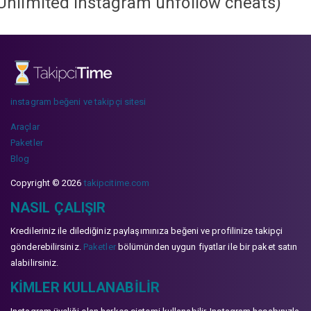
Unlimited instagram unfollow cheats
)
instagram beğeni ve takipçi sitesi
Araçlar
Paketler
Blog
Copyright © 2026
takipcitime.com
NASIL ÇALIŞIR
Kredileriniz ile dilediğiniz paylaşımınıza beğeni ve profilinize takipçi
gönderebilirsiniz.
Paketler
bölümünden uygun fiyatlar ile bir paket satın
alabilirsiniz.
KIMLER KULLANABILIR