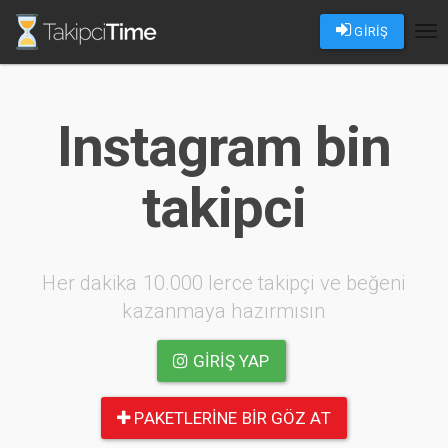
GİRİŞ
Tog
nav
Instagram bin
takipci
Her dakika 10.000 lerce takipçi ve beğeni
kazanmaya hazırmısın
GIRIŞ YAP
PAKETLERINE BIR GÖZ AT