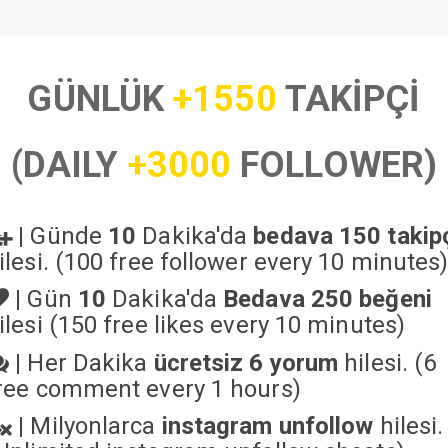
GÜNLÜK
+1550
TAKİPÇİ
(DAILY
+3000
FOLLOWER)
|
Günde
10
Dakika'da
bedava 150 takip
ilesi. (100 free follower every 10 minutes
|
Gün
10
Dakika'da
Bedava 250 beğeni
ilesi (150 free likes every 10 minutes)
|
Her Dakika
ücretsiz 6 yorum
hilesi. (6
ree comment every 1 hours)
|
Milyonlarca
instagram unfollow
hilesi.