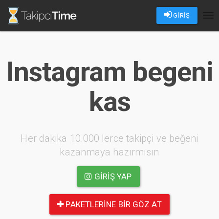
GİRİŞ
Tog
nav
Instagram begeni
kas
Her dakika 10.000 lerce takipçi ve beğeni
kazanmaya hazırmısın
GIRIŞ YAP
PAKETLERINE BIR GÖZ AT