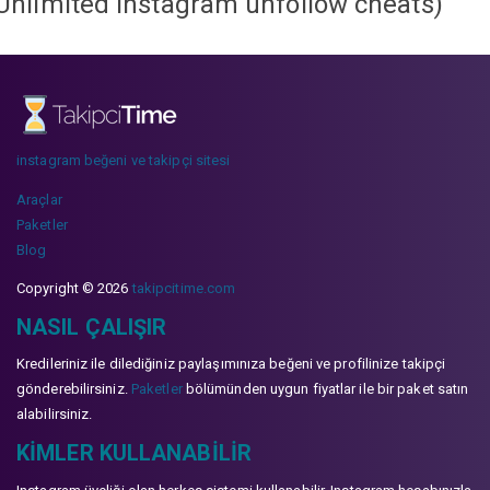
Unlimited instagram unfollow cheats
)
instagram beğeni ve takipçi sitesi
Araçlar
Paketler
Blog
Copyright © 2026
takipcitime.com
NASIL ÇALIŞIR
Kredileriniz ile dilediğiniz paylaşımınıza beğeni ve profilinize takipçi
gönderebilirsiniz.
Paketler
bölümünden uygun fiyatlar ile bir paket satın
alabilirsiniz.
KIMLER KULLANABILIR