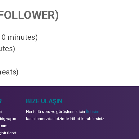
FOLLOWER)
 10 minutes)
utes)
heats
)
R
BIZE ULAŞIN
mi
Her türlü soru ve görüşleriniz için
İletişim
iriş yapın
kanallarımızdan bizimle irtibat kurabilirsiniz.
anım
çbir ücret