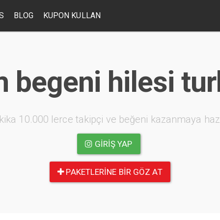
S
BLOG
KUPON KULLAN
 begeni hilesi tur
kika 10.000 lerce takipçi ve beğeni kazanmaya haz
GIRIŞ YAP
PAKETLERINE BIR GÖZ AT