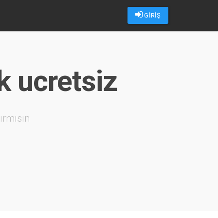
GİRİŞ
k ucretsiz
ırmısın