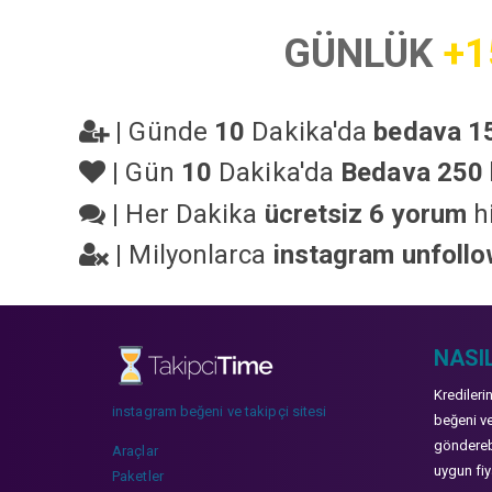
GÜNLÜK
+1
|
Günde
10
Dakika'da
bedava 15
|
Gün
10
Dakika'da
Bedava 250 
|
Her Dakika
ücretsiz 6 yorum
hi
|
Milyonlarca
instagram unfoll
NASIL
Kredileri
instagram beğeni ve takipçi sitesi
beğeni ve
gönderebi
Araçlar
uygun fiya
Paketler