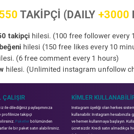
550
TAKİPÇİ (DAILY
+3000
0 takipçi
hilesi. (100 free follower every
beğeni
hilesi (150 free likes every 10 min
lesi. (6 free comment every 1 hours)
ow
hilesi. (Unlimited instagram unfollow c
 ÇALIŞIR
KIMLER KULLANABILI
niz ile dilediğiniz paylaşımınıza
Instagram üyeliği olan herkes siste
 profilinize takipçi
kullanabilir. Instagram hesabınızla g
lirsiniz.
Paketler
bölümünden
ve hemen kullanmaya başlayın. Kull
tlar ile bir paket satın alabilirsiniz.
ücretsizdir. Kredi satın almadıkça hi