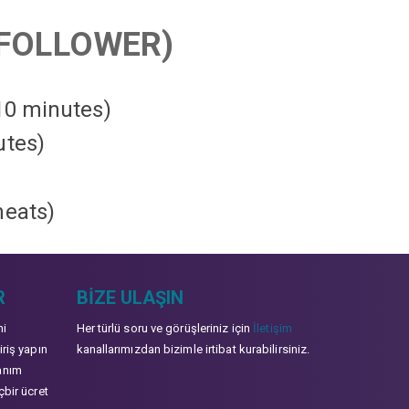
FOLLOWER)
 10 minutes)
utes)
heats
)
R
BIZE ULAŞIN
mi
Her türlü soru ve görüşleriniz için
İletişim
iriş yapın
kanallarımızdan bizimle irtibat kurabilirsiniz.
anım
çbir ücret