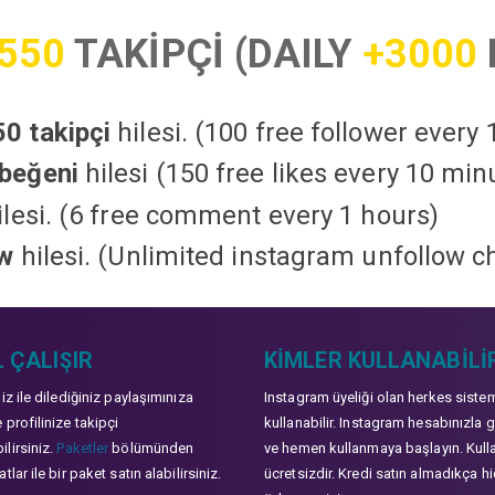
550
TAKİPÇİ (DAILY
+3000
0 takipçi
hilesi. (100 free follower every
beğeni
hilesi (150 free likes every 10 min
lesi. (6 free comment every 1 hours)
ow
hilesi. (Unlimited instagram unfollow c
 ÇALIŞIR
KIMLER KULLANABILI
niz ile dilediğiniz paylaşımınıza
Instagram üyeliği olan herkes siste
 profilinize takipçi
kullanabilir. Instagram hesabınızla g
lirsiniz.
Paketler
bölümünden
ve hemen kullanmaya başlayın. Kull
tlar ile bir paket satın alabilirsiniz.
ücretsizdir. Kredi satın almadıkça hi