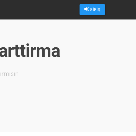
GİRİŞ
arttirma
ırmısın