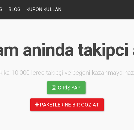
S
BLOG
KUPON KULLAN
am aninda takipci 
kika 10.000 lerce takipçi ve beğeni kazanmaya haz
GIRIŞ YAP
PAKETLERINE BIR GÖZ AT