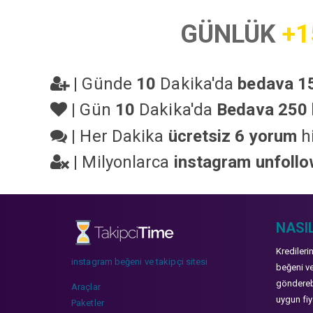
GÜNLÜK
+1
|
Günde
10
Dakika'da
bedava 15
|
Gün
10
Dakika'da
Bedava 250 
|
Her Dakika
ücretsiz 6 yorum
hi
|
Milyonlarca
instagram unfoll
NASIL
Kredileri
instagram beğeni ve takipçi sitesi
beğeni ve
gönderebi
Araçlar
uygun fiya
Paketler