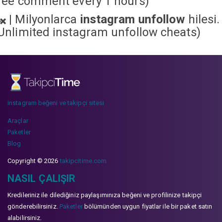
ree comment every 1 hours)
|
Milyonlarca
instagram unfollow
hilesi.
Unlimited instagram unfollow cheats
)
instagram beğeni ve takipçi sitesi
Araçlar
Paketler
Blog
Copyright © 2026
takipcitime.com
NASIL ÇALIŞIR
Kredileriniz ile dilediğiniz paylaşımınıza beğeni ve profilinize takipçi
gönderebilirsiniz.
Paketler
bölümünden uygun fiyatlar ile bir paket satın
alabilirsiniz.