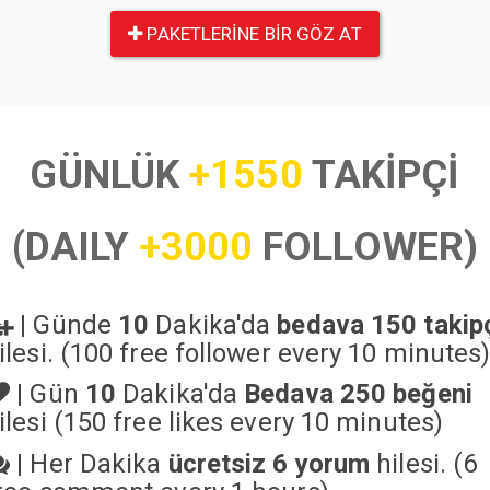
PAKETLERINE BIR GÖZ AT
GÜNLÜK
+1550
TAKİPÇİ
(DAILY
+3000
FOLLOWER)
|
Günde
10
Dakika'da
bedava 150 takip
ilesi. (100 free follower every 10 minutes
|
Gün
10
Dakika'da
Bedava 250 beğeni
ilesi (150 free likes every 10 minutes)
|
Her Dakika
ücretsiz 6 yorum
hilesi. (6