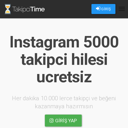
GİRİŞ
Tog
nav
Instagram 5000
takipci hilesi
ucretsiz
Her dakika 10.000 lerce takipçi ve beğeni
kazanmaya hazırmısın
GIRIŞ YAP