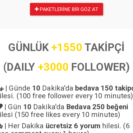
PAKETLERINE BIR GÖZ AT
GÜNLÜK
+1550
TAKİPÇİ
(DAILY
+3000
FOLLOWER)
|
Günde
10
Dakika'da
bedava 150 takip
ilesi. (100 free follower every 10 minutes
|
Gün
10
Dakika'da
Bedava 250 beğeni
ilesi (150 free likes every 10 minutes)
|
Her Dakika
ücretsiz 6 yorum
hilesi. (6