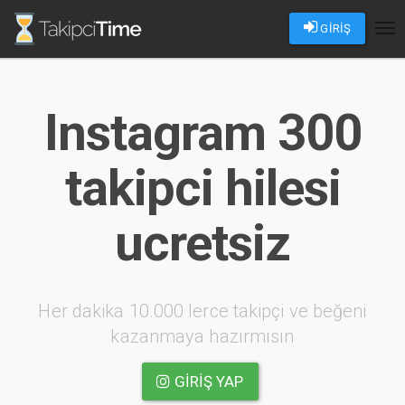
GİRİŞ
Tog
nav
Instagram 300
takipci hilesi
ucretsiz
Her dakika 10.000 lerce takipçi ve beğeni
kazanmaya hazırmısın
GIRIŞ YAP