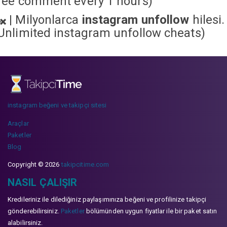
ree comment every 1 hours)
|
Milyonlarca
instagram unfollow
hilesi.
Unlimited instagram unfollow cheats
)
instagram beğeni ve takipçi sitesi
Araçlar
Paketler
Blog
Copyright © 2026
takipcitime.com
NASIL ÇALIŞIR
Kredileriniz ile dilediğiniz paylaşımınıza beğeni ve profilinize takipçi
gönderebilirsiniz.
Paketler
bölümünden uygun fiyatlar ile bir paket satın
alabilirsiniz.